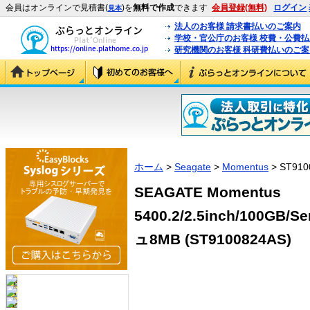
会員はオンラインで見積書(
)を
無料で作成
できます
会員登録(無料)
ログイン
見本
法人のお客様 請求書払いのご案内
学校・官公庁のお客様 校費・公費
研究機関のお客様 科研費払いのご案
ホーム
>
Seagate
>
Momentus
> ST910
SEAGATE Momentus
5400.2/2.5inch/100GB/
ュ8MB (ST9100824AS)