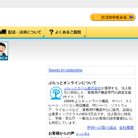
Tweets by platonline
ぷらっとオンラインについて
ぷらっとホーム株式会社
が運用する、法人取
引に特化した「業務用IT機器専門の調達支援
サイト」です。
1999年よりネットワーク機器、サーバ、スト
レージ、パソコン周辺機器、PCパーツ、ソフトウェ
ア、ライセンスなど、業務用IT機器中心に販売。品揃え
は業界トップクラスの約5.5万点です。法人取引に特化
し、学校・官公庁・一般法人のお客様の請求書後払いに
も対応しています。
IPv6への取り組み
会社概要
お客様からの声
もっと見る