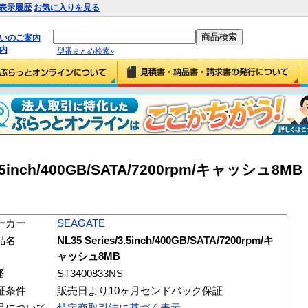
表示履歴
お気に入りを見る
払いのご案内
内
型番まとめ検索»
3.5inch/400GB/SATA/7200rpm/キャッシュ8MB
ーカー
SEAGATE
品名
NL35 Series/3.5inch/400GB/SATA/7200rpm/キ
ャッシュ8MB
番
ST3400833NS
証条件
販売日より10ヶ月センドバック保証
品について
特定商取引法に基づく表示