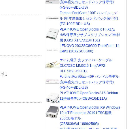
(初年度先出しセンドバック保守付)
(FG-80F-BDL-US)
Fortinet FortiGate-100F バンドルモデ
ル (初年度先出しセンドバック保守付)
(FG-100F-BDL-US)
PLAT'HOME OpenBlocks IoT FX1/E
H/W保守及びサブスクリプション1年付
属 (OBSFX1/E/D11/H1S1)
LENOVO 20X2SC8G00 ThinkPad L14
Gen2 (20X2SC8G00)
エイム電子 光ファイバーケーブル
DLC/DSC MM62.5 1m (AFP2-
DLC/DSC-62-01)
ます。
Fortinet FortiGate-40F バンドルモデル
(初年度先出しセンドバック保守付)
(FG-40F-BDL-US)
PLAT'HOME OpenBlocks A16 Debian
11搭載モデル (OBSA16/D11A)
PLAT'HOME OpenBlocks IX9 Windows
10 IoT Enterprise 2019 LTSC搭載
256GBモデル
(OBSIX9/W/L1809/256G)