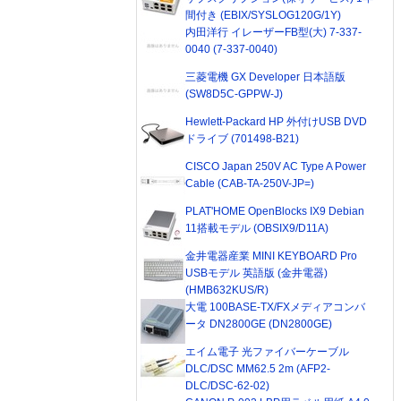
間付き (EBIX/SYSLOG120G/1Y)
内田洋行 イレーザーFB型(大) 7-337-
0040 (7-337-0040)
三菱電機 GX Developer 日本語版
(SW8D5C-GPPW-J)
Hewlett-Packard HP 外付けUSB DVD
ドライブ (701498-B21)
CISCO Japan 250V AC Type A Power
Cable (CAB-TA-250V-JP=)
PLAT'HOME OpenBlocks IX9 Debian
11搭載モデル (OBSIX9/D11A)
金井電器産業 MINI KEYBOARD Pro
USBモデル 英語版 (金井電器)
(HMB632KUS/R)
大電 100BASE-TX/FXメディアコンバ
ータ DN2800GE (DN2800GE)
エイム電子 光ファイバーケーブル
DLC/DSC MM62.5 2m (AFP2-
DLC/DSC-62-02)