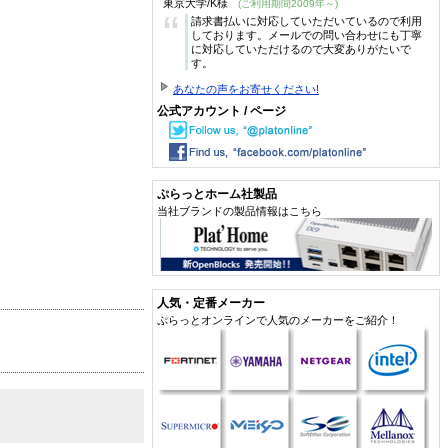
東京大学/K様
(ご利用期間2009年～)
“
請求書払いに対応していただいているので利用
しております。メールでの問い合わせにも丁寧
に対応していただけるので大変ありがたいで
す。
あなたの声をお寄せください!
公式アカウント / ページ
ぷらっとホーム社製品
当社ブランドの製品情報はこちら
人気・定番メーカー
ぷらっとオンラインで人気のメーカーをご紹介！