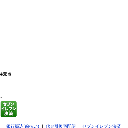
注意点
す。
｜
銀行振込(前払い)
｜
代金引換宅配便
｜
セブンイレブン決済