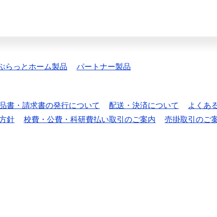
ぷらっとホーム製品
パートナー製品
品書・請求書の発行について
配送・決済について
よくあ
方針
校費・公費・科研費払い取引のご案内
売掛取引のご