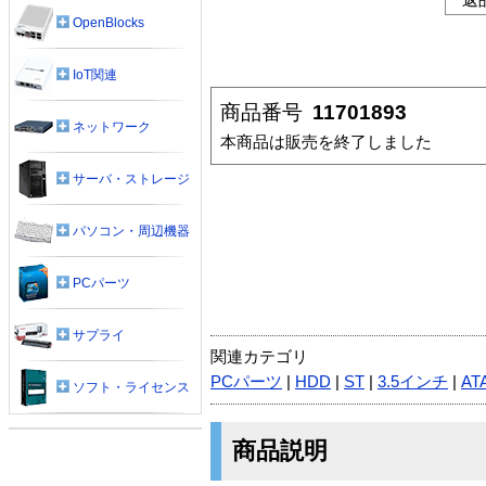
OpenBlocks
IoT関連
商品番号
11701893
ネットワーク
本商品は販売を終了しました
サーバ・ストレージ
パソコン・周辺機器
PCパーツ
サプライ
関連カテゴリ
PCパーツ
|
HDD
|
ST
|
3.5インチ
|
AT
ソフト・ライセンス
商品説明