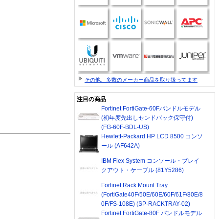
その他、多数のメーカー商品を取り扱ってます
注目の商品
Fortinet FortiGate-60Fバンドルモデル
(初年度先出しセンドバック保守付)
(FG-60F-BDL-US)
Hewlett-Packard HP LCD 8500 コンソ
ール (AF642A)
IBM Flex System コンソール・ブレイ
クアウト・ケーブル (81Y5286)
Fortinet Rack Mount Tray
(FortiGate40F/50E/60E/60F/61F/80E/8
0F/FS-108E) (SP-RACKTRAY-02)
Fortinet FortiGate-80F バンドルモデル