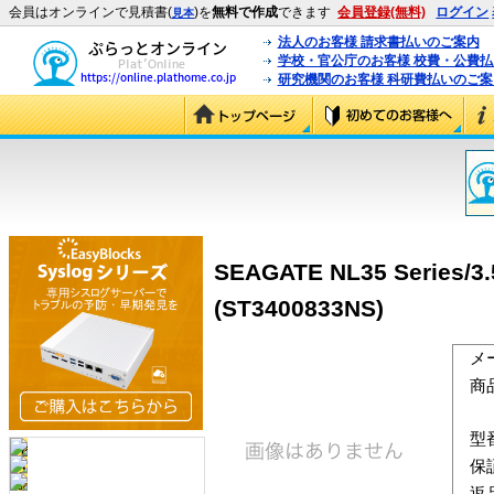
会員はオンラインで見積書(
)を
無料で作成
できます
会員登録(無料)
ログイン
見本
法人のお客様 請求書払いのご案内
学校・官公庁のお客様 校費・公費
研究機関のお客様 科研費払いのご案
SEAGATE NL35 Series/
(ST3400833NS)
メ
商
型
保
返