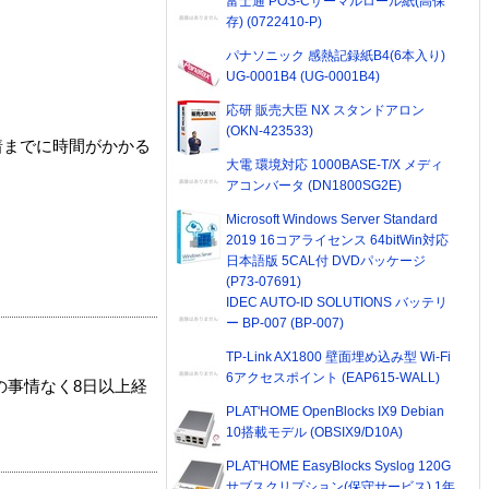
富士通 POS-Cサーマルロール紙(高保
存) (0722410-P)
パナソニック 感熱記録紙B4(6本入り)
UG-0001B4 (UG-0001B4)
応研 販売大臣 NX スタンドアロン
(OKN-423533)
着までに時間がかかる
大電 環境対応 1000BASE-T/X メディ
アコンバータ (DN1800SG2E)
Microsoft Windows Server Standard
2019 16コアライセンス 64bitWin対応
日本語版 5CAL付 DVDパッケージ
(P73-07691)
IDEC AUTO-ID SOLUTIONS バッテリ
ー BP-007 (BP-007)
TP-Link AX1800 壁面埋め込み型 Wi-Fi
6アクセスポイント (EAP615-WALL)
の事情なく8日以上経
PLAT'HOME OpenBlocks IX9 Debian
10搭載モデル (OBSIX9/D10A)
PLAT'HOME EasyBlocks Syslog 120G
サブスクリプション(保守サービス) 1年