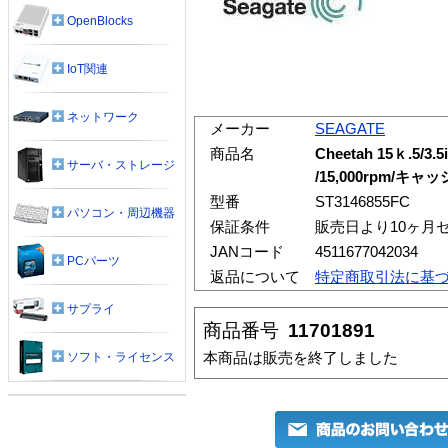
OpenBlocks
IoT関連
ネットワーク
メーカー
SEAGATE
商品名
Cheetah 15ｋ.5/3.5
サーバ・ストレージ
/15,000rpm/キャ
型番
ST3146855FC
パソコン・周辺機器
保証条件
販売日より10ヶ月
JANコード
4511677042034
PCパーツ
返品について
特定商取引法に基
サプライ
商品番号
11701891
本商品は販売を終了しました
ソフト・ライセンス