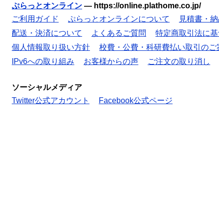
ぷらっとオンライン
—
https://online.plathome.co.jp/
ご利用ガイド
ぷらっとオンラインについて
見積書・納
配送・決済について
よくあるご質問
特定商取引法に基
個人情報取り扱い方針
校費・公費・科研費払い取引のご
IPv6への取り組み
お客様からの声
ご注文の取り消し
ソーシャルメディア
Twitter公式アカウント
Facebook公式ページ