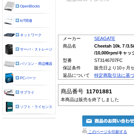
OpenBlocks
IoT関連
ネットワーク
メーカー
SEAGATE
商品名
Cheetah 10k.７/3.5
サーバ・ストレージ
/10,000rpm/キャ
型番
ST3146707FC
パソコン・周辺機器
保証条件
販売日より10ヶ月
返品について
特定商取引法に基
PCパーツ
商品番号
11701881
サプライ
本商品は販売を終了しました
ソフト・ライセンス
このページを印刷する