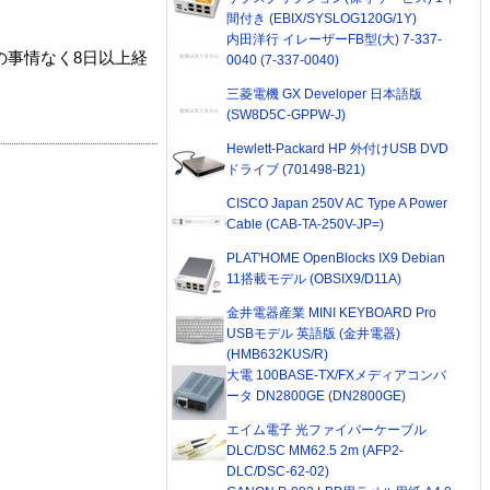
間付き (EBIX/SYSLOG120G/1Y)
内田洋行 イレーザーFB型(大) 7-337-
の事情なく8日以上経
0040 (7-337-0040)
三菱電機 GX Developer 日本語版
(SW8D5C-GPPW-J)
Hewlett-Packard HP 外付けUSB DVD
ドライブ (701498-B21)
CISCO Japan 250V AC Type A Power
Cable (CAB-TA-250V-JP=)
PLAT'HOME OpenBlocks IX9 Debian
11搭載モデル (OBSIX9/D11A)
金井電器産業 MINI KEYBOARD Pro
USBモデル 英語版 (金井電器)
(HMB632KUS/R)
大電 100BASE-TX/FXメディアコンバ
ータ DN2800GE (DN2800GE)
エイム電子 光ファイバーケーブル
DLC/DSC MM62.5 2m (AFP2-
DLC/DSC-62-02)