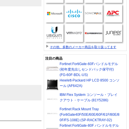
その他、多数のメーカー商品を取り扱ってます
注目の商品
Fortinet FortiGate-60Fバンドルモデル
(初年度先出しセンドバック保守付)
(FG-60F-BDL-US)
Hewlett-Packard HP LCD 8500 コンソ
ール (AF642A)
IBM Flex System コンソール・ブレイ
クアウト・ケーブル (81Y5286)
Fortinet Rack Mount Tray
(FortiGate40F/50E/60E/60F/61F/80E/8
0F/FS-108E) (SP-RACKTRAY-02)
Fortinet FortiGate-80F バンドルモデル