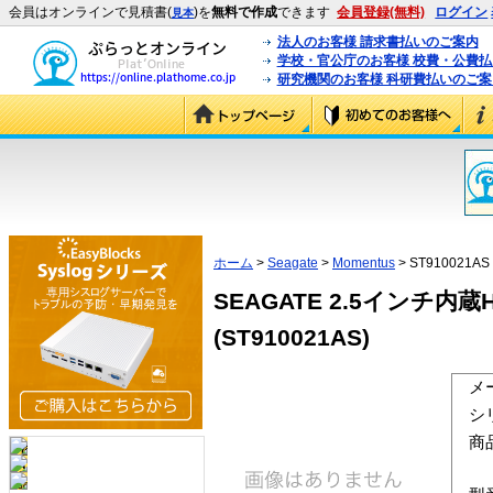
会員はオンラインで見積書(
)を
無料で作成
できます
会員登録(無料)
ログイン
見本
法人のお客様 請求書払いのご案内
学校・官公庁のお客様 校費・公費
研究機関のお客様 科研費払いのご案
ホーム
>
Seagate
>
Momentus
> ST910021AS
SEAGATE 2.5インチ内蔵HDD 
(ST910021AS)
メ
シ
商