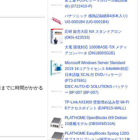
富士通 POS-Cサーマルロール紙(高保
存) (0722410-P)
パナソニック 感熱記録紙B4(6本入り)
UG-0001B4 (UG-0001B4)
応研 販売大臣 NX スタンドアロン
(OKN-423533)
大電 環境対応 1000BASE-T/X メディ
アコンバータ (DN1800SG2E)
Microsoft Windows Server Standard
2019 16コアライセンス 64bitWin対応
日本語版 5CAL付 DVDパッケージ
(P73-07691)
IDEC AUTO-ID SOLUTIONS バッテリ
着までに時間がかかる
ー BP-007 (BP-007)
TP-Link AX1800 壁面埋め込み型 Wi-Fi
6アクセスポイント (EAP615-WALL)
PLAT'HOME OpenBlocks IX9 Debian
10搭載モデル (OBSIX9/D10A)
PLAT'HOME EasyBlocks Syslog 120G
サブスクリプション(保守サービス) 1年