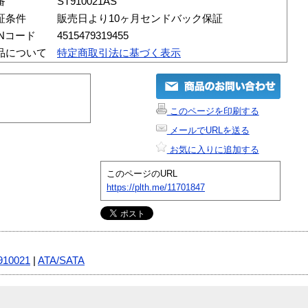
番
ST910021AS
証条件
販売日より10ヶ月センドバック保証
ANコード
4515479319455
品について
特定商取引法に基づく表示
このページを印刷する
メールでURLを送る
お気に入りに追加する
このページのURL
https://plth.me/11701847
910021
|
ATA/SATA