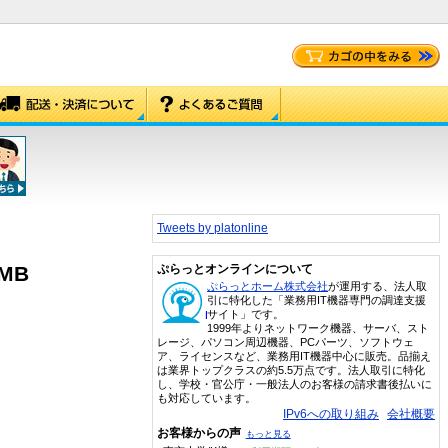
Tweets by platonline
8MB
ぷらっとオンラインについて
ぷらっとホーム株式会社
が運用する、法人取
引に特化した「業務用IT機器専門の調達支援
サイト」です。
1999年よりネットワーク機器、サーバ、スト
レージ、パソコン周辺機器、PCパーツ、ソフトウェ
ア、ライセンスなど、業務用IT機器中心に販売。品揃え
は業界トップクラスの約5.5万点です。法人取引に特化
し、学校・官公庁・一般法人のお客様の請求書後払いに
も対応しています。
IPv6への取り組み
会社概要
お客様からの声
もっと見る