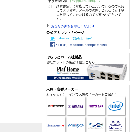
東京大学/K様
(ご利用期間2009年～)
“
請求書払いに対応していただいているので利用
しております。メールでの問い合わせにも丁寧
に対応していただけるので大変ありがたいで
す。
あなたの声をお寄せください!
公式アカウント / ページ
ぷらっとホーム社製品
当社ブランドの製品情報はこちら
人気・定番メーカー
ぷらっとオンラインで人気のメーカーをご紹介！