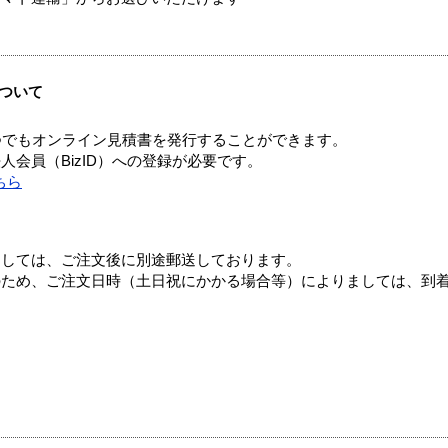
ついて
つでもオンライン見積書を発行することができます。
会員（BizID）への登録が必要です。
ちら
ましては、ご注文後に別途郵送しております。
のため、ご注文日時（土日祝にかかる場合等）によりましては、到