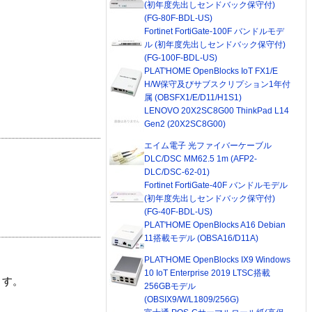
(初年度先出しセンドバック保守付)
(FG-80F-BDL-US)
Fortinet FortiGate-100F バンドルモデ
ル (初年度先出しセンドバック保守付)
(FG-100F-BDL-US)
PLAT'HOME OpenBlocks IoT FX1/E
H/W保守及びサブスクリプション1年付
属 (OBSFX1/E/D11/H1S1)
LENOVO 20X2SC8G00 ThinkPad L14
Gen2 (20X2SC8G00)
エイム電子 光ファイバーケーブル
DLC/DSC MM62.5 1m (AFP2-
DLC/DSC-62-01)
Fortinet FortiGate-40F バンドルモデル
(初年度先出しセンドバック保守付)
(FG-40F-BDL-US)
PLAT'HOME OpenBlocks A16 Debian
11搭載モデル (OBSA16/D11A)
PLAT'HOME OpenBlocks IX9 Windows
10 IoT Enterprise 2019 LTSC搭載
ます。
256GBモデル
(OBSIX9/W/L1809/256G)