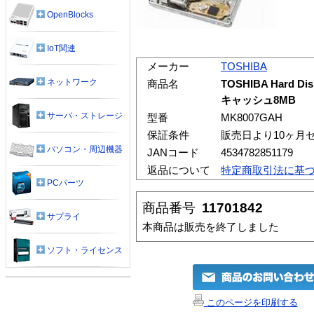
OpenBlocks
IoT関連
メーカー
TOSHIBA
ネットワーク
商品名
TOSHIBA Hard Disk
キャッシュ8MB
サーバ・ストレージ
型番
MK8007GAH
保証条件
販売日より10ヶ月
パソコン・周辺機器
JANコード
4534782851179
返品について
特定商取引法に基
PCパーツ
商品番号
11701842
サプライ
本商品は販売を終了しました
ソフト・ライセンス
このページを印刷する