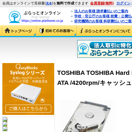
会員はオンラインで見積書(
)を
無料で作成
できます
会員登録(無料)
ログイン
見本
法人のお客様 請求書払いのご案内
学校・官公庁のお客様 校費・公費
研究機関のお客様 科研費払いのご案
TOSHIBA TOSHIBA Hard D
ATA /4200rpm/キャッシュ