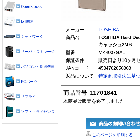
OpenBlocks
IoT関連
メーカー
TOSHIBA
ネットワーク
商品名
TOSHIBA Hard Disk
キャッシュ2MB
サーバ・ストレージ
型番
MK4007GAL
保証条件
販売日より10ヶ月
パソコン・周辺機器
JANコード
4534782850868
返品について
特定商取引法に基
PCパーツ
商品番号
11701841
サプライ
本商品は販売を終了しました
ソフト・ライセンス
このページを印刷する