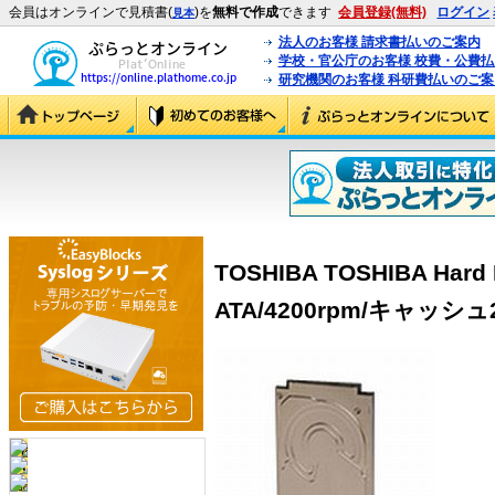
会員はオンラインで見積書(
)を
無料で作成
できます
会員登録(無料)
ログイン
見本
法人のお客様 請求書払いのご案内
学校・官公庁のお客様 校費・公費
研究機関のお客様 科研費払いのご案
TOSHIBA TOSHIBA Hard D
ATA/4200rpm/キャッシュ2