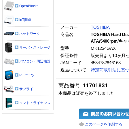
OpenBlocks
IoT関連
メーカー
TOSHIBA
ネットワーク
商品名
TOSHIBA Hard Disk
ATA/5400rpm/キ
サーバ・ストレージ
型番
MK1234GAX
保証条件
販売日より10ヶ月
パソコン・周辺機器
JANコード
4534782846168
返品について
特定商取引法に基
PCパーツ
商品番号
11701831
サプライ
本商品は販売を終了しました
ソフト・ライセンス
このページを印刷する