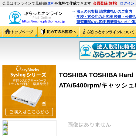
会員はオンラインで見積書(
)を
無料で作成
できます
会員登録(無料)
ログイン
見本
法人のお客様 請求書払いのご案内
学校・官公庁のお客様 校費・公費
研究機関のお客様 科研費払いのご案
TOSHIBA TOSHIBA Hard D
ATA/5400rpm/キャッシュ8