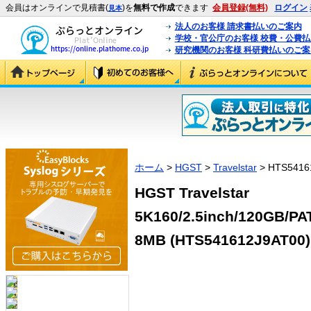
会員はオンラインで見積書(
)を
無料で作成
できます
会員登録(無料)
ログイン
見本
法人のお客様 請求書払いのご案内
学校・官公庁のお客様 校費・公費
研究機関のお客様 科研費払いのご案
ホーム
>
HGST
>
Travelstar
> HTS5416
HGST Travelstar
5K160/2.5inch/120GB
8MB (HTS541612J9AT00)