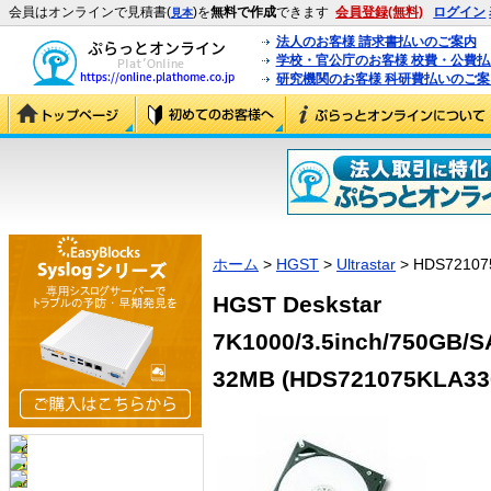
会員はオンラインで見積書(
)を
無料で作成
できます
会員登録(無料)
ログイン
見本
法人のお客様 請求書払いのご案内
学校・官公庁のお客様 校費・公費
研究機関のお客様 科研費払いのご案
ホーム
>
HGST
>
Ultrastar
> HDS72107
HGST Deskstar
7K1000/3.5inch/750G
32MB (HDS721075KLA33