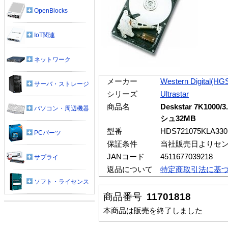
OpenBlocks
IoT関連
ネットワーク
メーカー
Western Digital(HG
サーバ・ストレージ
シリーズ
Ultrastar
商品名
Deskstar 7K1000/
パソコン・周辺機器
シュ32MB
型番
HDS721075KLA330
PCパーツ
保証条件
当社販売日よりセン
JANコード
4511677039218
サプライ
返品について
特定商取引法に基
ソフト・ライセンス
商品番号
11701818
本商品は販売を終了しました