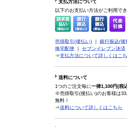
支払方法について
以下のお支払い方法がご利用で
売掛取引(後払い)
｜
銀行振込(後
換宅配便
｜
セブンイレブン決済
⇒
支払方法について詳しくはこ
送料について
1つのご注文毎に
一律1,100円(税
※売掛取引(後払い)のお客様は33
無料！
⇒
送料について詳しくはこちら