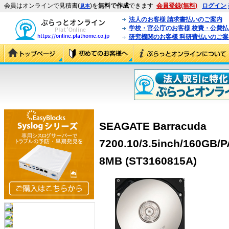
会員はオンラインで見積書(
)を
無料で作成
できます
会員登録(無料)
ログイン
見本
法人のお客様 請求書払いのご案内
学校・官公庁のお客様 校費・公費
研究機関のお客様 科研費払いのご案
SEAGATE Barracuda
7200.10/3.5inch/160G
8MB (ST3160815A)