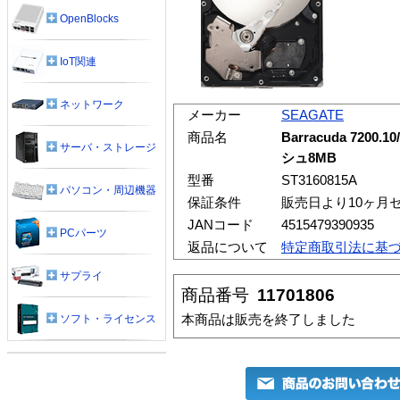
OpenBlocks
IoT関連
ネットワーク
メーカー
SEAGATE
商品名
Barracuda 7200.1
サーバ・ストレージ
シュ8MB
型番
ST3160815A
パソコン・周辺機器
保証条件
販売日より10ヶ月
JANコード
4515479390935
PCパーツ
返品について
特定商取引法に基
サプライ
商品番号
11701806
本商品は販売を終了しました
ソフト・ライセンス