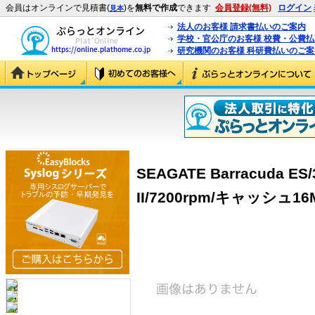
会員はオンラインで見積書(
)を
無料で作成
できます
会員登録(無料)
ログイン
見本
法人のお客様 請求書払いのご案内
学校・官公庁のお客様 校費・公費
研究機関のお客様 科研費払いのご案
SEAGATE Barracuda ES/
II/7200rpm/キャッシュ16M