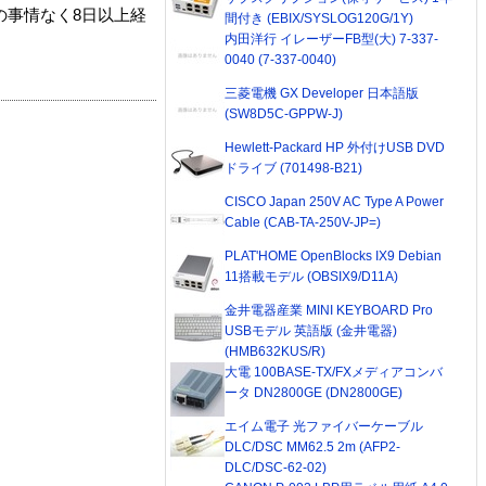
の事情なく8日以上経
間付き (EBIX/SYSLOG120G/1Y)
内田洋行 イレーザーFB型(大) 7-337-
0040 (7-337-0040)
三菱電機 GX Developer 日本語版
(SW8D5C-GPPW-J)
Hewlett-Packard HP 外付けUSB DVD
ドライブ (701498-B21)
CISCO Japan 250V AC Type A Power
Cable (CAB-TA-250V-JP=)
PLAT'HOME OpenBlocks IX9 Debian
11搭載モデル (OBSIX9/D11A)
金井電器産業 MINI KEYBOARD Pro
USBモデル 英語版 (金井電器)
(HMB632KUS/R)
大電 100BASE-TX/FXメディアコンバ
ータ DN2800GE (DN2800GE)
エイム電子 光ファイバーケーブル
DLC/DSC MM62.5 2m (AFP2-
DLC/DSC-62-02)