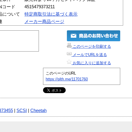
ANコード
4515479373211
品について
特定商取引法に基づく表示
連
メーカー商品ページ
このページを印刷する
メールでURLを送る
お気に入りに追加する
このページのURL
https://plth.me/11701760
373455
|
SCSI
|
Cheetah