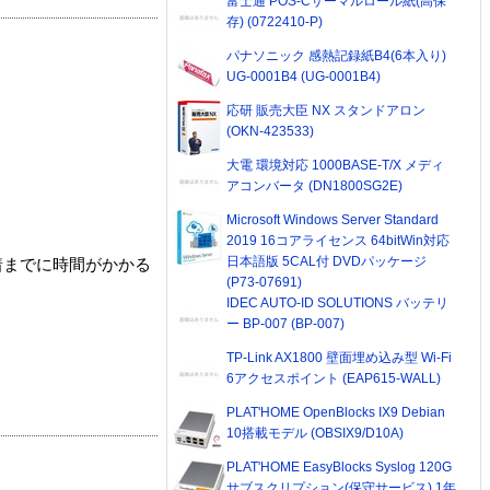
富士通 POS-Cサーマルロール紙(高保
存) (0722410-P)
パナソニック 感熱記録紙B4(6本入り)
UG-0001B4 (UG-0001B4)
応研 販売大臣 NX スタンドアロン
(OKN-423533)
大電 環境対応 1000BASE-T/X メディ
アコンバータ (DN1800SG2E)
Microsoft Windows Server Standard
2019 16コアライセンス 64bitWin対応
日本語版 5CAL付 DVDパッケージ
着までに時間がかかる
(P73-07691)
IDEC AUTO-ID SOLUTIONS バッテリ
ー BP-007 (BP-007)
TP-Link AX1800 壁面埋め込み型 Wi-Fi
6アクセスポイント (EAP615-WALL)
PLAT'HOME OpenBlocks IX9 Debian
10搭載モデル (OBSIX9/D10A)
PLAT'HOME EasyBlocks Syslog 120G
サブスクリプション(保守サービス) 1年