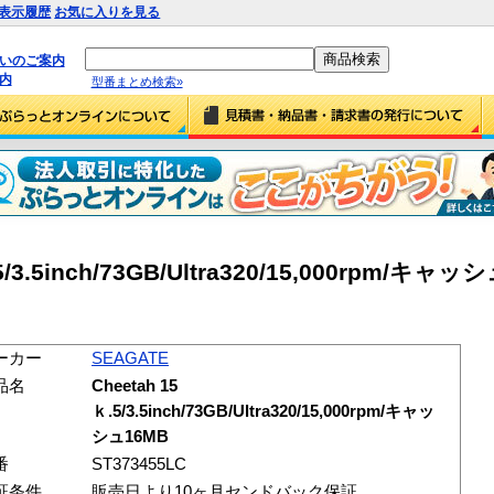
表示履歴
お気に入りを見る
払いのご案内
内
型番まとめ検索»
5/3.5inch/73GB/Ultra320/15,000rpm/キャッ
ーカー
SEAGATE
品名
Cheetah 15
ｋ.5/3.5inch/73GB/Ultra320/15,000rpm/キャッ
シュ16MB
番
ST373455LC
証条件
販売日より10ヶ月センドバック保証