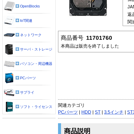
OpenBlocks
J
返
IoT関連
関
ネットワーク
商品番号
11701760
本商品は販売を終了しました
サーバ・ストレージ
パソコン・周辺機器
PCパーツ
サプライ
関連カテゴリ
ソフト・ライセンス
PCパーツ
|
HDD
|
ST
|
3.5インチ
|
ST
商品説明