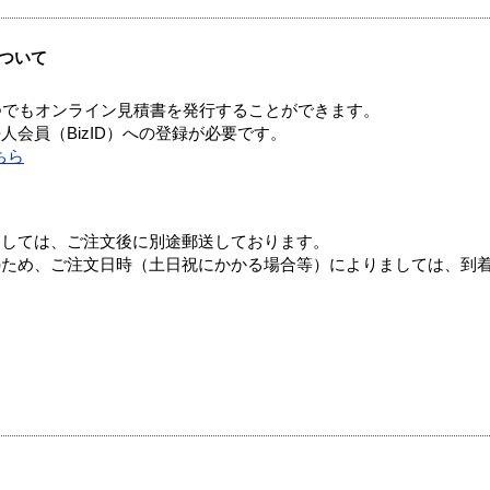
ついて
つでもオンライン見積書を発行することができます。
会員（BizID）への登録が必要です。
ちら
ましては、ご注文後に別途郵送しております。
のため、ご注文日時（土日祝にかかる場合等）によりましては、到