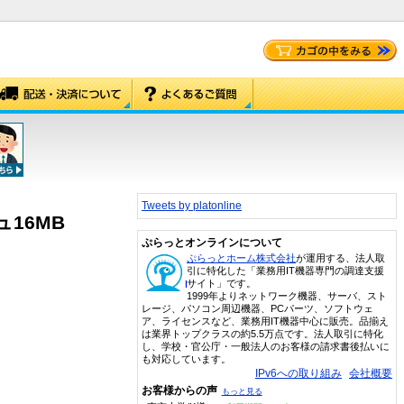
Tweets by platonline
シュ16MB
ぷらっとオンラインについて
ぷらっとホーム株式会社
が運用する、法人取
引に特化した「業務用IT機器専門の調達支援
サイト」です。
1999年よりネットワーク機器、サーバ、スト
レージ、パソコン周辺機器、PCパーツ、ソフトウェ
ア、ライセンスなど、業務用IT機器中心に販売。品揃え
は業界トップクラスの約5.5万点です。法人取引に特化
し、学校・官公庁・一般法人のお客様の請求書後払いに
も対応しています。
IPv6への取り組み
会社概要
お客様からの声
もっと見る