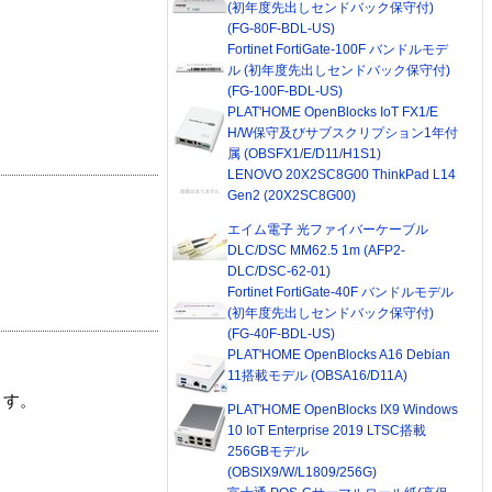
(初年度先出しセンドバック保守付)
(FG-80F-BDL-US)
Fortinet FortiGate-100F バンドルモデ
ル (初年度先出しセンドバック保守付)
(FG-100F-BDL-US)
PLAT'HOME OpenBlocks IoT FX1/E
H/W保守及びサブスクリプション1年付
属 (OBSFX1/E/D11/H1S1)
LENOVO 20X2SC8G00 ThinkPad L14
Gen2 (20X2SC8G00)
エイム電子 光ファイバーケーブル
DLC/DSC MM62.5 1m (AFP2-
DLC/DSC-62-01)
Fortinet FortiGate-40F バンドルモデル
(初年度先出しセンドバック保守付)
(FG-40F-BDL-US)
PLAT'HOME OpenBlocks A16 Debian
11搭載モデル (OBSA16/D11A)
ます。
PLAT'HOME OpenBlocks IX9 Windows
10 IoT Enterprise 2019 LTSC搭載
256GBモデル
(OBSIX9/W/L1809/256G)