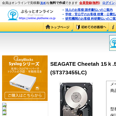
会員はオンラインで見積書(
)を
無料で作成
できます
会員登録(無料)
ログイン
見本
法人のお客様 請求書払いのご案内
学校・官公庁のお客様 校費・公費
研究機関のお客様 科研費払いのご案
SEAGATE Cheetah 15ｋ.
(ST373455LC)
メ
商
型
保