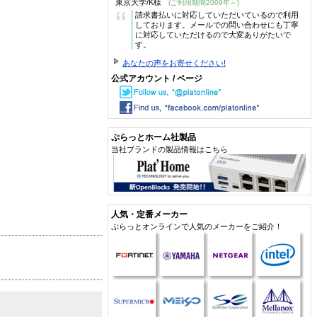
東京大学/K様
(ご利用期間2009年～)
“
請求書払いに対応していただいているので利用
しております。メールでの問い合わせにも丁寧
に対応していただけるので大変ありがたいで
す。
あなたの声をお寄せください!
公式アカウント / ページ
ぷらっとホーム社製品
当社ブランドの製品情報はこちら
人気・定番メーカー
ぷらっとオンラインで人気のメーカーをご紹介！