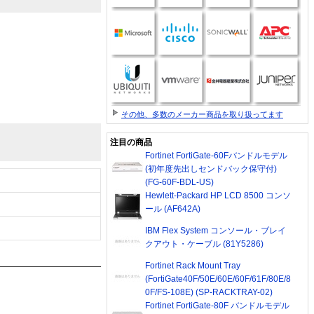
その他、多数のメーカー商品を取り扱ってます
注目の商品
Fortinet FortiGate-60Fバンドルモデル
(初年度先出しセンドバック保守付)
(FG-60F-BDL-US)
Hewlett-Packard HP LCD 8500 コンソ
ール (AF642A)
IBM Flex System コンソール・ブレイ
クアウト・ケーブル (81Y5286)
Fortinet Rack Mount Tray
(FortiGate40F/50E/60E/60F/61F/80E/8
0F/FS-108E) (SP-RACKTRAY-02)
Fortinet FortiGate-80F バンドルモデル