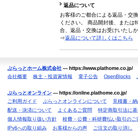
返品について
お客様のご都合による返品・交
ください。 商品開封後、または
合、返品・交換はお受けいたし
⇒
返品について詳しくはこちら
ぷらっとホーム株式会社
—
https://www.plathome.co.jp/
会社概要
株主・投資家情報
電子公告
OpenBlocks
ぷらっとオンライン
—
https://online.plathome.co.jp/
ご利用ガイド
ぷらっとオンラインについて
見積書・納
配送・決済について
よくあるご質問
特定商取引法に基
個人情報取り扱い方針
校費・公費・科研費払い取引のご
IPv6への取り組み
お客様からの声
ご注文の取り消し