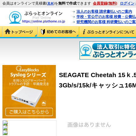
会員はオンラインで見積書(
)を
無料で作成
できます
会員登録(無料)
ログイン
見本
法人のお客様 請求書払いのご案内
学校・官公庁のお客様 校費・公費
研究機関のお客様 科研費払いのご案
SEAGATE Cheetah 15ｋ.5
3Gb/s/15k/キャッシュ16MB