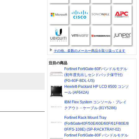
その他、多数のメーカー商品を取り扱ってます
注目の商品
Fortinet FortiGate-60Fバンドルモデル
(初年度先出しセンドバック保守付)
(FG-60F-BDL-US)
Hewlett-Packard HP LCD 8500 コンソ
ール (AF642A)
IBM Flex System コンソール・ブレイ
クアウト・ケーブル (81Y5286)
Fortinet Rack Mount Tray
(FortiGate40F/50E/60E/60F/61F/80E/8
0F/FS-108E) (SP-RACKTRAY-02)
Fortinet FortiGate-80F バンドルモデル