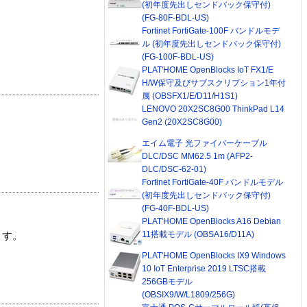
(初年度先出しセンドバック保守付)
(FG-80F-BDL-US)
Fortinet FortiGate-100F バンドルモデ
ル (初年度先出しセンドバック保守付)
(FG-100F-BDL-US)
PLAT'HOME OpenBlocks IoT FX1/E
H/W保守及びサブスクリプション1年付
属 (OBSFX1/E/D11/H1S1)
LENOVO 20X2SC8G00 ThinkPad L14
Gen2 (20X2SC8G00)
エイム電子 光ファイバーケーブル
DLC/DSC MM62.5 1m (AFP2-
DLC/DSC-62-01)
Fortinet FortiGate-40F バンドルモデル
(初年度先出しセンドバック保守付)
(FG-40F-BDL-US)
PLAT'HOME OpenBlocks A16 Debian
11搭載モデル (OBSA16/D11A)
ます。
PLAT'HOME OpenBlocks IX9 Windows
10 IoT Enterprise 2019 LTSC搭載
256GBモデル
(OBSIX9/W/L1809/256G)