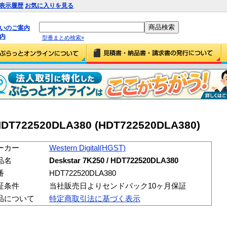
表示履歴
お気に入りを見る
払いのご案内
内
型番まとめ検索»
 HDT722520DLA380 (HDT722520DLA380)
ーカー
Western Digital(HGST)
品名
Deskstar 7K250 / HDT722520DLA380
番
HDT722520DLA380
証条件
当社販売日よりセンドバック10ヶ月保証
品について
特定商取引法に基づく表示