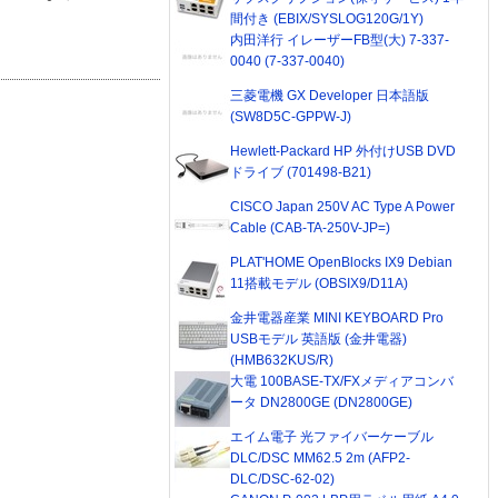
間付き (EBIX/SYSLOG120G/1Y)
内田洋行 イレーザーFB型(大) 7-337-
0040 (7-337-0040)
三菱電機 GX Developer 日本語版
(SW8D5C-GPPW-J)
Hewlett-Packard HP 外付けUSB DVD
ドライブ (701498-B21)
CISCO Japan 250V AC Type A Power
Cable (CAB-TA-250V-JP=)
PLAT'HOME OpenBlocks IX9 Debian
11搭載モデル (OBSIX9/D11A)
金井電器産業 MINI KEYBOARD Pro
USBモデル 英語版 (金井電器)
(HMB632KUS/R)
大電 100BASE-TX/FXメディアコンバ
ータ DN2800GE (DN2800GE)
エイム電子 光ファイバーケーブル
DLC/DSC MM62.5 2m (AFP2-
DLC/DSC-62-02)