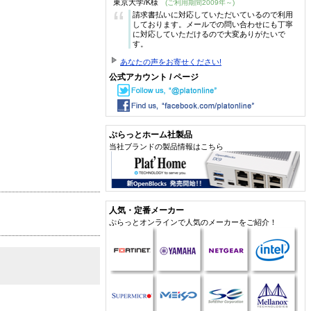
東京大学/K様
(ご利用期間2009年～)
“
請求書払いに対応していただいているので利用
しております。メールでの問い合わせにも丁寧
に対応していただけるので大変ありがたいで
す。
あなたの声をお寄せください!
公式アカウント / ページ
ぷらっとホーム社製品
当社ブランドの製品情報はこちら
人気・定番メーカー
ぷらっとオンラインで人気のメーカーをご紹介！