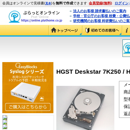
会員はオンラインで見積書(
)を
無料で作成
できます
会員登録(無料)
ログイン
見本
法人のお客様 請求書払いのご案内
学校・官公庁のお客様 校費・公費
研究機関のお客様 科研費払いのご案
HGST Deskstar 7K250 /
メ
商
型
保
返