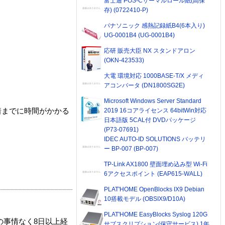
富士通 POS-Cサーマルロール紙(高保
存) (0722410-P)
パナソニック 感熱記録紙B4(6本入り)
UG-0001B4 (UG-0001B4)
応研 販売大臣 NX スタンドアロン
(OKN-423533)
大電 環境対応 1000BASE-T/X メディ
アコンバータ (DN1800SG2E)
Microsoft Windows Server Standard
2019 16コアライセンス 64bitWin対応
着までに時間がかかる
日本語版 5CAL付 DVDパッケージ
(P73-07691)
IDEC AUTO-ID SOLUTIONS バッテリ
ー BP-007 (BP-007)
TP-Link AX1800 壁面埋め込み型 Wi-Fi
6アクセスポイント (EAP615-WALL)
PLAT'HOME OpenBlocks IX9 Debian
10搭載モデル (OBSIX9/D10A)
PLAT'HOME EasyBlocks Syslog 120G
の事情なく8日以上経
サブスクリプション(保守サービス) 1年