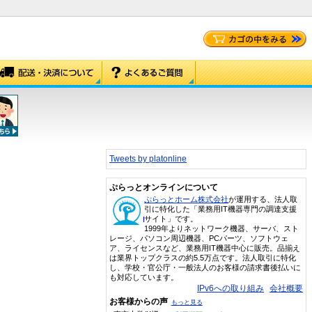
Tweets by platonline
ぷらっとオンラインについて
ぷらっとホーム株式会社
が運用する、法人取
引に特化した「業務用IT機器専門の調達支援
サイト」です。
1999年よりネットワーク機器、サーバ、スト
レージ、パソコン周辺機器、PCパーツ、ソフトウェ
ア、ライセンスなど、業務用IT機器中心に販売。品揃え
は業界トップクラスの約5.5万点です。法人取引に特化
し、学校・官公庁・一般法人のお客様の請求書後払いに
も対応しています。
IPv6への取り組み
会社概要
お客様からの声
もっと見る