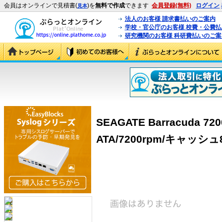
会員はオンラインで見積書(
)を
無料で作成
できます
会員登録(無料)
ログイン
見本
法人のお客様 請求書払いのご案内
学校・官公庁のお客様 校費・公費
研究機関のお客様 科研費払いのご案
SEAGATE Barracuda 7200
ATA/7200rpm/キャッシュ8M