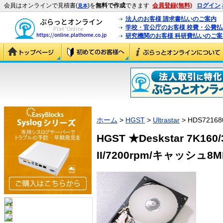
会員はオンラインで見積書(
)を
無料で作成
できます
会員登録(無料)
ログイン
見本
法人のお客様 請求書払いのご案内
学校・官公庁のお客様 校費・公費
研究機関のお客様 科研費払いのご案
ホーム
>
HGST
>
Ultrastar
> HDS72168
HGST ★Deskstar 7K160/
II/7200rpm/キャッシュ8MB