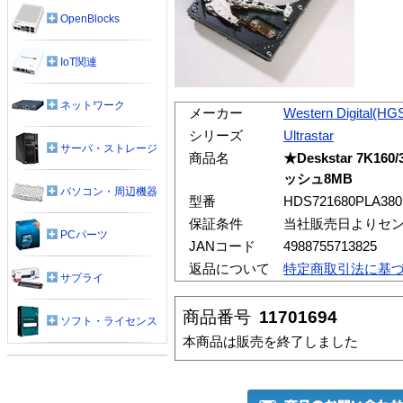
OpenBlocks
IoT関連
ネットワーク
メーカー
Western Digital(HG
シリーズ
Ultrastar
サーバ・ストレージ
商品名
★Deskstar 7K160/
ッシュ8MB
パソコン・周辺機器
型番
HDS721680PLA380
保証条件
当社販売日よりセン
PCパーツ
JANコード
4988755713825
返品について
特定商取引法に基
サプライ
商品番号
11701694
ソフト・ライセンス
本商品は販売を終了しました