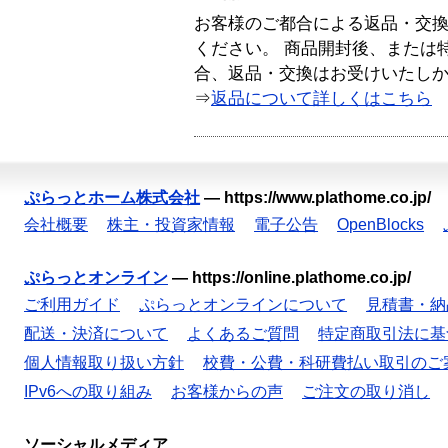
お客様のご都合による返品・交
ください。 商品開封後、または
合、返品・交換はお受けいたし
⇒
返品について詳しくはこちら
ぷらっとホーム株式会社
—
https://www.plathome.co.jp/
会社概要
株主・投資家情報
電子公告
OpenBlocks
ぷらっとオンライン
—
https://online.plathome.co.jp/
ご利用ガイド
ぷらっとオンラインについて
見積書・納
配送・決済について
よくあるご質問
特定商取引法に基
個人情報取り扱い方針
校費・公費・科研費払い取引のご
IPv6への取り組み
お客様からの声
ご注文の取り消し
ソーシャルメディア