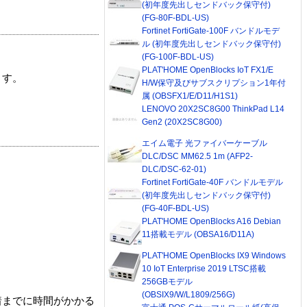
(初年度先出しセンドバック保守付)
(FG-80F-BDL-US)
Fortinet FortiGate-100F バンドルモデ
ル (初年度先出しセンドバック保守付)
(FG-100F-BDL-US)
PLAT'HOME OpenBlocks IoT FX1/E
ます。
H/W保守及びサブスクリプション1年付
属 (OBSFX1/E/D11/H1S1)
LENOVO 20X2SC8G00 ThinkPad L14
Gen2 (20X2SC8G00)
エイム電子 光ファイバーケーブル
DLC/DSC MM62.5 1m (AFP2-
DLC/DSC-62-01)
Fortinet FortiGate-40F バンドルモデル
(初年度先出しセンドバック保守付)
(FG-40F-BDL-US)
PLAT'HOME OpenBlocks A16 Debian
11搭載モデル (OBSA16/D11A)
PLAT'HOME OpenBlocks IX9 Windows
10 IoT Enterprise 2019 LTSC搭載
256GBモデル
(OBSIX9/W/L1809/256G)
着までに時間がかかる