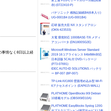
富士通 POS-Cサーマルロール紙(高保
存) (0722410-P)
パナソニック 感熱記録紙B4(6本入り)
UG-0001B4 (UG-0001B4)
応研 販売大臣 NX スタンドアロン
(OKN-423533)
大電 環境対応 1000BASE-T/X メディ
アコンバータ (DN1800SG2E)
Microsoft Windows Server Standard
の事情なく8日以上経
2019 16コアライセンス 64bitWin対応
日本語版 5CAL付 DVDパッケージ
(P73-07691)
IDEC AUTO-ID SOLUTIONS バッテリ
ー BP-007 (BP-007)
TP-Link AX1800 壁面埋め込み型 Wi-Fi
6アクセスポイント (EAP615-WALL)
PLAT'HOME OpenBlocks IX9 Debian
10搭載モデル (OBSIX9/D10A)
PLAT'HOME EasyBlocks Syslog 120G
サブスクリプション(保守サービス) 1年