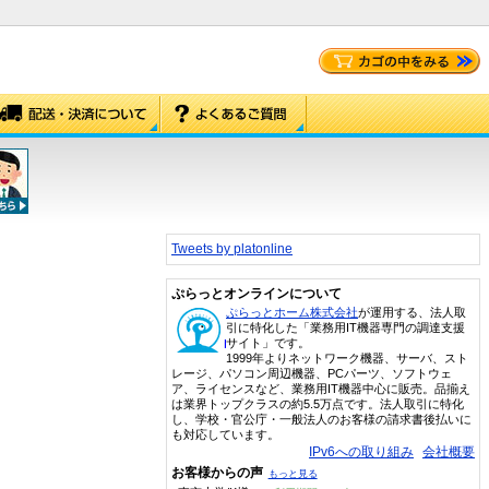
Tweets by platonline
ぷらっとオンラインについて
ぷらっとホーム株式会社
が運用する、法人取
引に特化した「業務用IT機器専門の調達支援
サイト」です。
1999年よりネットワーク機器、サーバ、スト
レージ、パソコン周辺機器、PCパーツ、ソフトウェ
ア、ライセンスなど、業務用IT機器中心に販売。品揃え
は業界トップクラスの約5.5万点です。法人取引に特化
し、学校・官公庁・一般法人のお客様の請求書後払いに
も対応しています。
IPv6への取り組み
会社概要
お客様からの声
もっと見る