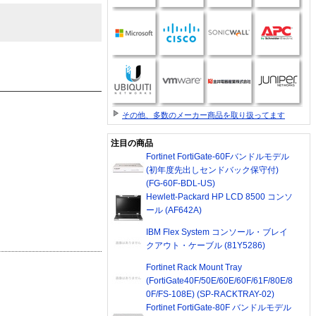
その他、多数のメーカー商品を取り扱ってます
注目の商品
Fortinet FortiGate-60Fバンドルモデル
(初年度先出しセンドバック保守付)
(FG-60F-BDL-US)
Hewlett-Packard HP LCD 8500 コンソ
ール (AF642A)
IBM Flex System コンソール・ブレイ
クアウト・ケーブル (81Y5286)
Fortinet Rack Mount Tray
(FortiGate40F/50E/60E/60F/61F/80E/8
0F/FS-108E) (SP-RACKTRAY-02)
Fortinet FortiGate-80F バンドルモデル