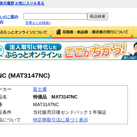
表示履歴
お気に入りを見る
払いのご案内
内
型番まとめ検索»
 (MAT3147NC)
ーカー
富士通
品名
特価品 MAT3147NC
番
MAT3147NC
証条件
当社販売日後センドバック１年保証
品について
特定商取引法に基づく表示