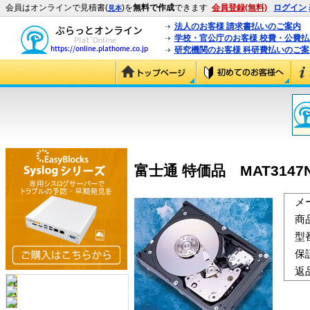
会員はオンラインで見積書(
)を
無料で作成
できます
会員登録(無料)
ログイン
見本
法人のお客様 請求書払いのご案内
学校・官公庁のお客様 校費・公費
研究機関のお客様 科研費払いのご案
富士通 特価品 MAT3147NC
メ
商
型
保
返