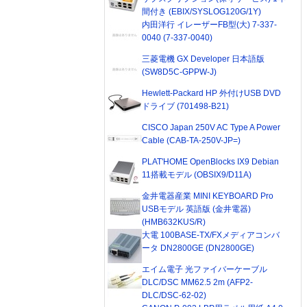
間付き (EBIX/SYSLOG120G/1Y)
内田洋行 イレーザーFB型(大) 7-337-
0040 (7-337-0040)
三菱電機 GX Developer 日本語版
(SW8D5C-GPPW-J)
Hewlett-Packard HP 外付けUSB DVD
ドライブ (701498-B21)
CISCO Japan 250V AC Type A Power
Cable (CAB-TA-250V-JP=)
PLAT'HOME OpenBlocks IX9 Debian
11搭載モデル (OBSIX9/D11A)
金井電器産業 MINI KEYBOARD Pro
USBモデル 英語版 (金井電器)
(HMB632KUS/R)
大電 100BASE-TX/FXメディアコンバ
ータ DN2800GE (DN2800GE)
エイム電子 光ファイバーケーブル
DLC/DSC MM62.5 2m (AFP2-
DLC/DSC-62-02)