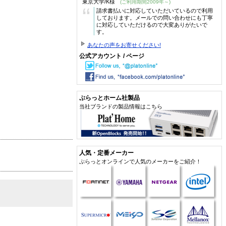
東京大学/K様
(ご利用期間2009年～)
“
請求書払いに対応していただいているので利用
しております。メールでの問い合わせにも丁寧
に対応していただけるので大変ありがたいで
す。
あなたの声をお寄せください!
公式アカウント / ページ
ぷらっとホーム社製品
当社ブランドの製品情報はこちら
人気・定番メーカー
ぷらっとオンラインで人気のメーカーをご紹介！