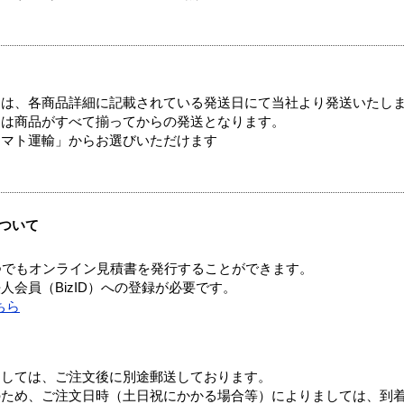
ては、各商品詳細に記載されている発送日にて当社より発送いたし
送は商品がすべて揃ってからの発送となります。
ヤマト運輸」からお選びいただけます
ついて
つでもオンライン見積書を発行することができます。
会員（BizID）への登録が必要です。
ちら
ましては、ご注文後に別途郵送しております。
のため、ご注文日時（土日祝にかかる場合等）によりましては、到