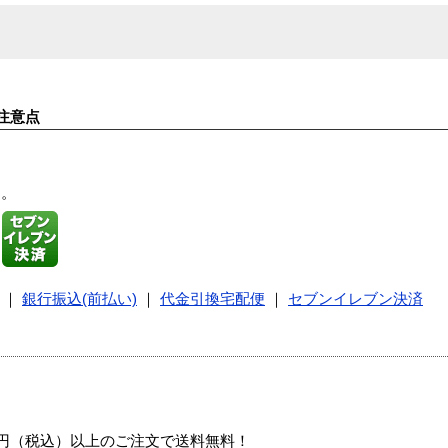
注意点
す。
｜
銀行振込(前払い)
｜
代金引換宅配便
｜
セブンイレブン決済
00円（税込）以上のご注文で送料無料！