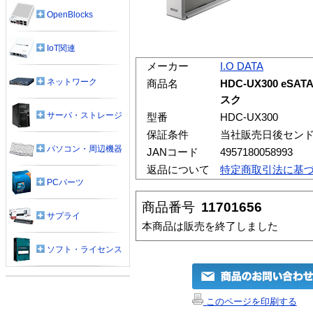
OpenBlocks
IoT関連
メーカー
I.O DATA
ネットワーク
商品名
HDC-UX300 eSA
スク
サーバ・ストレージ
型番
HDC-UX300
保証条件
当社販売日後セン
パソコン・周辺機器
JANコード
4957180058993
返品について
特定商取引法に基
PCパーツ
商品番号
11701656
サプライ
本商品は販売を終了しました
ソフト・ライセンス
このページを印刷する