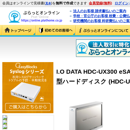
会員はオンラインで見積書(
)を
無料で作成
できます
会員登録(無料)
ログイン
見本
法人のお客様 請求書払いのご案内
学校・官公庁のお客様 校費・公費
研究機関のお客様 科研費払いのご案
I.O DATA HDC-UX300 e
型ハードディスク (HDC-UX