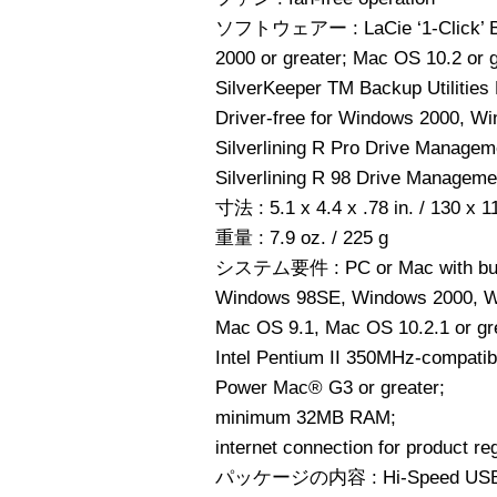
ソフトウェアー : LaCie ‘1-Click’ Ba
2000 or greater; Mac OS 10.2 or g
SilverKeeper TM Backup Utilitie
Driver-free for Windows 2000, 
Silverlining R Pro Drive Manageme
Silverlining R 98 Drive Manageme
寸法 : 5.1 x 4.4 x .78 in. / 130 x 
重量 : 7.9 oz. / 225 g
システム要件 : PC or Mac with built-
Windows 98SE, Windows 2000, 
Mac OS 9.1, Mac OS 10.2.1 or gr
Intel Pentium II 350MHz-compatib
Power Mac® G3 or greater;
minimum 32MB RAM;
internet connection for product reg
パッケージの内容 : Hi-Speed USB 2.0