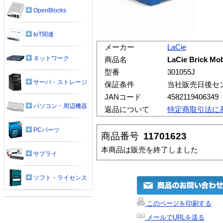
OpenBlocks
IoT関連
メーカー
LaCie
ネットワーク
商品名
LaCie Brick Mo
型番
301055J
サーバ・ストレージ
保証条件
当社販売日後セ
JANコード
4582119406349
パソコン・周辺機器
返品について
特定商取引法に
PCパーツ
商品番号
11701623
本商品は販売を終了しました
サプライ
ソフト・ライセンス
このページを印刷する
メールでURLを送る