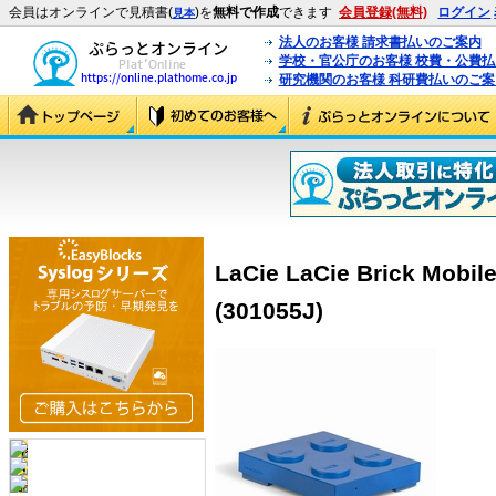
会員はオンラインで見積書(
)を
無料で作成
できます
会員登録(無料)
ログイン
見本
法人のお客様 請求書払いのご案内
学校・官公庁のお客様 校費・公費
研究機関のお客様 科研費払いのご案
LaCie LaCie Brick Mobil
(301055J)