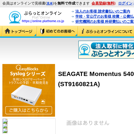
会員はオンラインで見積書(
)を
無料で作成
できます
会員登録(無料)
ログイン
見本
法人のお客様 請求書払いのご案内
学校・官公庁のお客様 校費・公費
研究機関のお客様 科研費払いのご案
SEAGATE Momentus 5400
(ST9160821A)