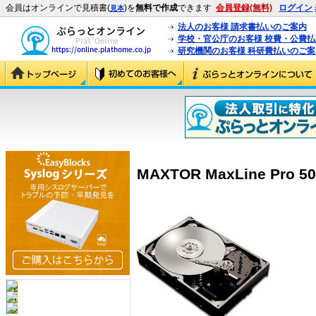
会員はオンラインで見積書(
)を
無料で作成
できます
会員登録(無料)
ログイン
見本
法人のお客様 請求書払いのご案内
学校・官公庁のお客様 校費・公費
研究機関のお客様 科研費払いのご案
MAXTOR MaxLine Pro 500