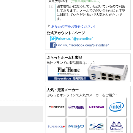
東京大学/K様
(ご利用期間2009年～)
“
請求書払いに対応していただいているので利用
しております。メールでの問い合わせにも丁寧
に対応していただけるので大変ありがたいで
す。
あなたの声をお寄せください!
公式アカウント / ページ
ぷらっとホーム社製品
当社ブランドの製品情報はこちら
人気・定番メーカー
ぷらっとオンラインで人気のメーカーをご紹介！