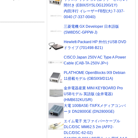
間付き (EBIX/SYSLOG120G/1Y)
内田洋行 イレーザーFB型(大) 7-337-
0040 (7-337-0040)
三菱電機 GX Developer 日本語版
(SW8D5C-GPPW-J)
Hewlett-Packard HP 外付けUSB DVD
ドライブ (701498-B21)
CISCO Japan 250V AC Type A Power
Cable (CAB-TA-250V-JP=)
PLAT'HOME OpenBlocks IX9 Debian
11搭載モデル (OBSIX9/D11A)
金井電器産業 MINI KEYBOARD Pro
USBモデル 英語版 (金井電器)
(HMB632KUS/R)
大電 100BASE-TX/FXメディアコンバ
ータ DN2800GE (DN2800GE)
エイム電子 光ファイバーケーブル
DLC/DSC MM62.5 2m (AFP2-
DLC/DSC-62-02)