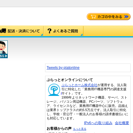
Tweets by platonline
ぷらっとオンラインについて
ぷらっとホーム株式会社
が運用する、法人取
引に特化した「業務用IT機器専門の調達支援
サイト」です。
1999年よりネットワーク機器、サーバ、スト
レージ、パソコン周辺機器、PCパーツ、ソフトウェ
ア、ライセンスなど、業務用IT機器中心に販売。品揃え
は業界トップクラスの約5.5万点です。法人取引に特化
し、学校・官公庁・一般法人のお客様の請求書後払いに
も対応しています。
IPv6への取り組み
会社概要
お客様からの声
もっと見る