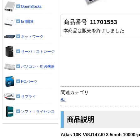
OpenBlocks
商品番号
11701553
IoT関連
本商品は販売を終了しました
ネットワーク
サーバ・ストレージ
パソコン・周辺機器
PCパーツ
関連カテゴリ
サプライ
8J
ソフト・ライセンス
商品説明
Atlas 10K V/8J147J0 3.5inch 10000