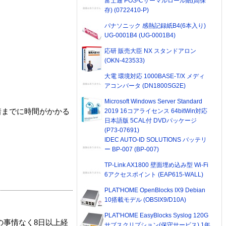
富士通 POS-Cサーマルロール紙(高保
存) (0722410-P)
パナソニック 感熱記録紙B4(6本入り)
UG-0001B4 (UG-0001B4)
応研 販売大臣 NX スタンドアロン
(OKN-423533)
大電 環境対応 1000BASE-T/X メディ
アコンバータ (DN1800SG2E)
Microsoft Windows Server Standard
2019 16コアライセンス 64bitWin対応
着までに時間がかかる
日本語版 5CAL付 DVDパッケージ
(P73-07691)
IDEC AUTO-ID SOLUTIONS バッテリ
ー BP-007 (BP-007)
TP-Link AX1800 壁面埋め込み型 Wi-Fi
6アクセスポイント (EAP615-WALL)
PLAT'HOME OpenBlocks IX9 Debian
10搭載モデル (OBSIX9/D10A)
PLAT'HOME EasyBlocks Syslog 120G
の事情なく8日以上経
サブスクリプション(保守サービス) 1年