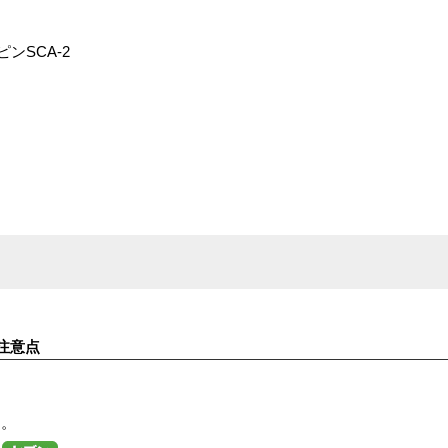
0ピンSCA-2
注意点
す。