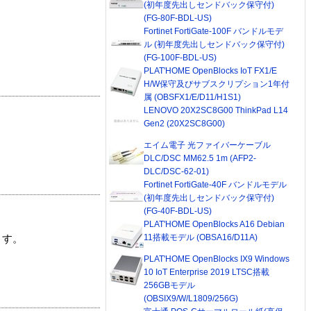
(初年度先出しセンドバック保守付)
(FG-80F-BDL-US)
Fortinet FortiGate-100F バンドルモデ
ル (初年度先出しセンドバック保守付)
(FG-100F-BDL-US)
PLAT'HOME OpenBlocks IoT FX1/E
H/W保守及びサブスクリプション1年付
属 (OBSFX1/E/D11/H1S1)
LENOVO 20X2SC8G00 ThinkPad L14
Gen2 (20X2SC8G00)
エイム電子 光ファイバーケーブル
DLC/DSC MM62.5 1m (AFP2-
DLC/DSC-62-01)
Fortinet FortiGate-40F バンドルモデル
(初年度先出しセンドバック保守付)
(FG-40F-BDL-US)
PLAT'HOME OpenBlocks A16 Debian
11搭載モデル (OBSA16/D11A)
ます。
PLAT'HOME OpenBlocks IX9 Windows
10 IoT Enterprise 2019 LTSC搭載
256GBモデル
(OBSIX9/W/L1809/256G)