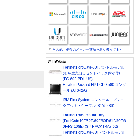
その他、多数のメーカー商品を取り扱ってます
注目の商品
Fortinet FortiGate-60Fバンドルモデル
(初年度先出しセンドバック保守付)
(FG-60F-BDL-US)
Hewlett-Packard HP LCD 8500 コンソ
ール (AF642A)
IBM Flex System コンソール・ブレイ
クアウト・ケーブル (81Y5286)
Fortinet Rack Mount Tray
(FortiGate40F/50E/60E/60F/61F/80E/8
0F/FS-108E) (SP-RACKTRAY-02)
Fortinet FortiGate-80F バンドルモデル