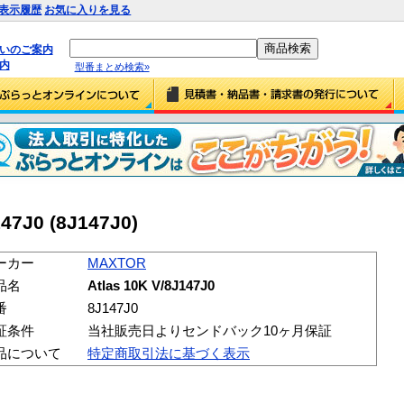
表示履歴
お気に入りを見る
払いのご案内
内
型番まとめ検索»
47J0 (8J147J0)
ーカー
MAXTOR
品名
Atlas 10K V/8J147J0
番
8J147J0
証条件
当社販売日よりセンドバック10ヶ月保証
品について
特定商取引法に基づく表示