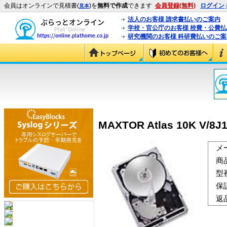
会員はオンラインで見積書(
)を
無料で作成
できます
会員登録(無料)
ログイン
見本
法人のお客様 請求書払いのご案内
学校・官公庁のお客様 校費・公費
研究機関のお客様 科研費払いのご案
MAXTOR Atlas 10K V/8J1
メ
商
型
保
返