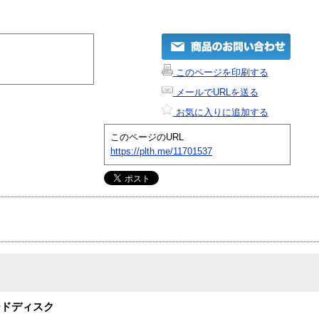
このページを印刷する
メールでURLを送る
お気に入りに追加する
このページのURL
https://plth.me/11701537
ードディスク