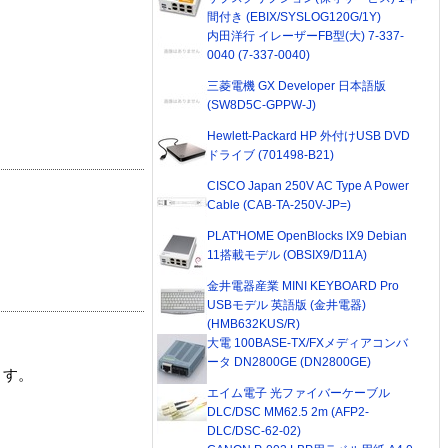
間付き (EBIX/SYSLOG120G/1Y)
内田洋行 イレーザーFB型(大) 7-337-
0040 (7-337-0040)
三菱電機 GX Developer 日本語版
(SW8D5C-GPPW-J)
Hewlett-Packard HP 外付けUSB DVD
ドライブ (701498-B21)
CISCO Japan 250V AC Type A Power
Cable (CAB-TA-250V-JP=)
PLAT'HOME OpenBlocks IX9 Debian
11搭載モデル (OBSIX9/D11A)
金井電器産業 MINI KEYBOARD Pro
USBモデル 英語版 (金井電器)
(HMB632KUS/R)
大電 100BASE-TX/FXメディアコンバ
ータ DN2800GE (DN2800GE)
ます。
エイム電子 光ファイバーケーブル
DLC/DSC MM62.5 2m (AFP2-
DLC/DSC-62-02)