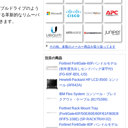
バブルドライブのよう
する革新的なリムーバ
できます。
その他、多数のメーカー商品を取り扱ってます
注目の商品
Fortinet FortiGate-60Fバンドルモデル
(初年度先出しセンドバック保守付)
(FG-60F-BDL-US)
Hewlett-Packard HP LCD 8500 コンソ
ール (AF642A)
IBM Flex System コンソール・ブレイ
クアウト・ケーブル (81Y5286)
Fortinet Rack Mount Tray
(FortiGate40F/50E/60E/60F/61F/80E/8
0F/FS-108E) (SP-RACKTRAY-02)
Fortinet FortiGate-80F バンドルモデル