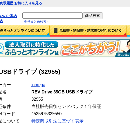
表示履歴
お気に入りを見る
払いのご案内
内
型番まとめ検索»
B USBドライブ (32955)
ーカー
iomega
品名
REV Drive 35GB USBドライブ
番
32955
証条件
当社販売日後センドバック１年保証
ANコード
4535975329550
品について
特定商取引法に基づく表示