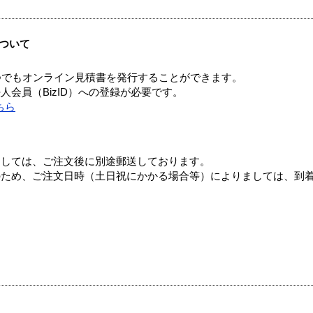
ついて
つでもオンライン見積書を発行することができます。
会員（BizID）への登録が必要です。
ちら
ましては、ご注文後に別途郵送しております。
のため、ご注文日時（土日祝にかかる場合等）によりましては、到