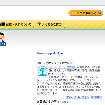
Tweets by platonline
ぷらっとオンラインについて
ぷらっとホーム株式会社
が運用する、法人取
引に特化した「業務用IT機器専門の調達支援
サイト」です。
1999年よりネットワーク機器、サーバ、スト
レージ、パソコン周辺機器、PCパーツ、ソフトウェ
ア、ライセンスなど、業務用IT機器中心に販売。品揃え
は業界トップクラスの約5.5万点です。法人取引に特化
し、学校・官公庁・一般法人のお客様の請求書後払いに
も対応しています。
IPv6への取り組み
会社概要
お客様からの声
もっと見る