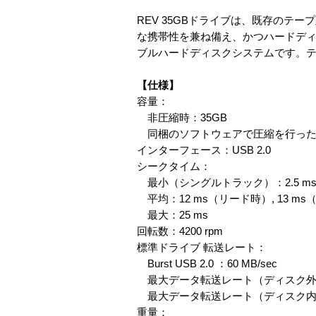
REV 35GBドライブは、既存の
な携帯性を兼ね備え、かつハードデ
ブルハードディスクシステムです。テー
【仕様】
容量：
非圧縮時：35GB
同梱のソフトウェアで圧縮を行った場
インターフェース：USB 2.0
シークタイム：
最小（シングルトラック）：2.5 ms（
平均：12 ms（リード時）, 13 m
最大：25 ms
回転数：4200 rpm
標準ドライブ 転送レート：
Burst USB 2.0 ：60 MB/sec
最大データ転送レート（ディスク外周）：
最大データ転送レート（ディスク内周）：
重量：