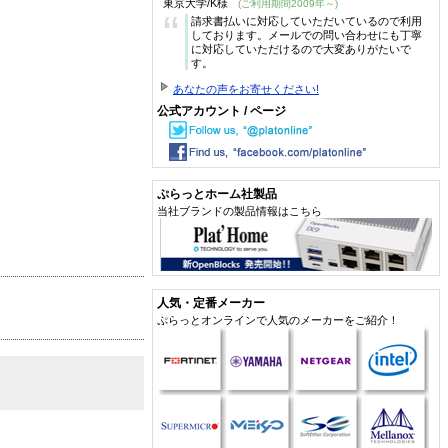
東京大学/K様
(ご利用期間2009年～)
“
請求書払いに対応していただいているので利用
しております。メールでの問い合わせにも丁寧
に対応していただけるので大変ありがたいで
す。
あなたの声をお寄せください!
公式アカウント / ページ
ぷらっとホーム社製品
当社ブランドの製品情報はこちら
人気・定番メーカー
ぷらっとオンラインで人気のメーカーをご紹介！