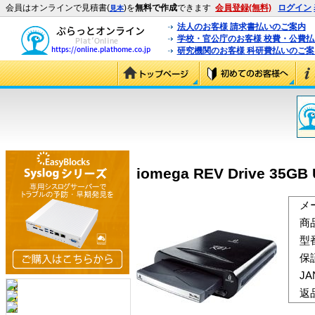
会員はオンラインで見積書(
)を
無料で作成
できます
会員登録(無料)
ログイン
見本
法人のお客様 請求書払いのご案内
学校・官公庁のお客様 校費・公費
研究機関のお客様 科研費払いのご案
iomega REV Drive 35G
メ
商
型
保
J
返