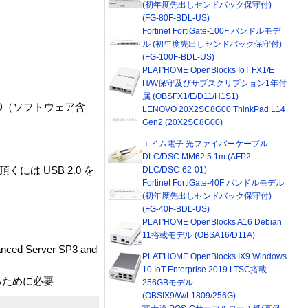
(初年度先出しセンドバック保守付)
(FG-80F-BDL-US)
Fortinet FortiGate-100F バンドルモデ
ル (初年度先出しセンドバック保守付)
(FG-100F-BDL-US)
PLAT'HOME OpenBlocks IoT FX1/E
H/W保守及びサブスクリプション1年付
属 (OBSFX1/E/D11/H1S1)
CD（ソフトウェア含
LENOVO 20X2SC8G00 ThinkPad L14
Gen2 (20X2SC8G00)
エイム電子 光ファイバーケーブル
DLC/DSC MM62.5 1m (AFP2-
くには USB 2.0 を
DLC/DSC-62-01)
Fortinet FortiGate-40F バンドルモデル
(初年度先出しセンドバック保守付)
(FG-40F-BDL-US)
PLAT'HOME OpenBlocks A16 Debian
11搭載モデル (OBSA16/D11A)
vanced Server SP3 and
PLAT'HOME OpenBlocks IX9 Windows
10 IoT Enterprise 2019 LTSC搭載
照するために必要
256GBモデル
(OBSIX9/W/L1809/256G)