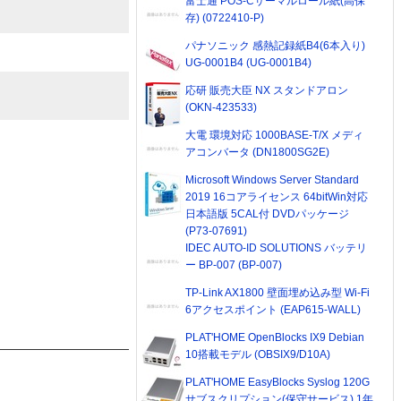
富士通 POS-Cサーマルロール紙(高保
存) (0722410-P)
パナソニック 感熱記録紙B4(6本入り)
UG-0001B4 (UG-0001B4)
応研 販売大臣 NX スタンドアロン
(OKN-423533)
大電 環境対応 1000BASE-T/X メディ
アコンバータ (DN1800SG2E)
Microsoft Windows Server Standard
2019 16コアライセンス 64bitWin対応
日本語版 5CAL付 DVDパッケージ
(P73-07691)
IDEC AUTO-ID SOLUTIONS バッテリ
ー BP-007 (BP-007)
TP-Link AX1800 壁面埋め込み型 Wi-Fi
6アクセスポイント (EAP615-WALL)
PLAT'HOME OpenBlocks IX9 Debian
10搭載モデル (OBSIX9/D10A)
PLAT'HOME EasyBlocks Syslog 120G
サブスクリプション(保守サービス) 1年