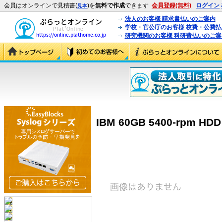
会員はオンラインで見積書(
)を
無料で作成
できます
会員登録(無料)
ログイン
見本
法人のお客様 請求書払いのご案内
学校・官公庁のお客様 校費・公費
研究機関のお客様 科研費払いのご案
IBM 60GB 5400-rpm HDD