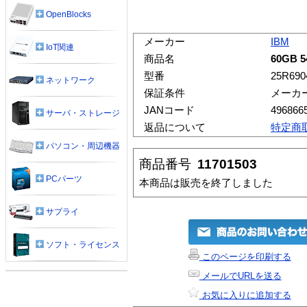
OpenBlocks
メーカー
IBM
IoT関連
商品名
60GB 5
型番
25R690
ネットワーク
保証条件
メーカ
JANコード
496866
サーバ・ストレージ
返品について
特定商
パソコン・周辺機器
商品番号
11701503
PCパーツ
本商品は販売を終了しました
サプライ
ソフト・ライセンス
このページを印刷する
メールでURLを送る
お気に入りに追加する