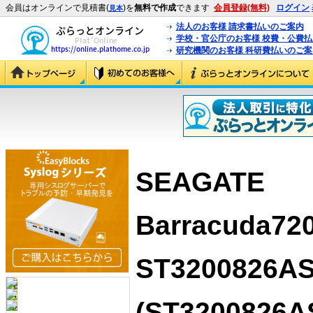
会員はオンラインで見積書(
)を
無料で作成
できます
会員登録(無料)
ログイン
見本
法人のお客様 請求書払いのご案内
学校・官公庁のお客様 校費・公費
研究機関のお客様 科研費払いのご案
SEAGATE
Barracuda720
ST3200826A
(ST3200826A