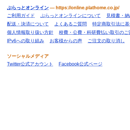
ぷらっとオンライン
—
https://online.plathome.co.jp/
ご利用ガイド
ぷらっとオンラインについて
見積書・納
配送・決済について
よくあるご質問
特定商取引法に基
個人情報取り扱い方針
校費・公費・科研費払い取引のご
IPv6への取り組み
お客様からの声
ご注文の取り消し
ソーシャルメディア
Twitter公式アカウント
Facebook公式ページ