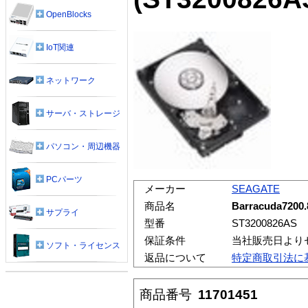
OpenBlocks
IoT関連
ネットワーク
サーバ・ストレージ
パソコン・周辺機器
PCパーツ
メーカー
SEAGATE
商品名
Barracuda7200
サプライ
型番
ST3200826AS
保証条件
当社販売日より
ソフト・ライセンス
返品について
特定商取引法に
商品番号
11701451