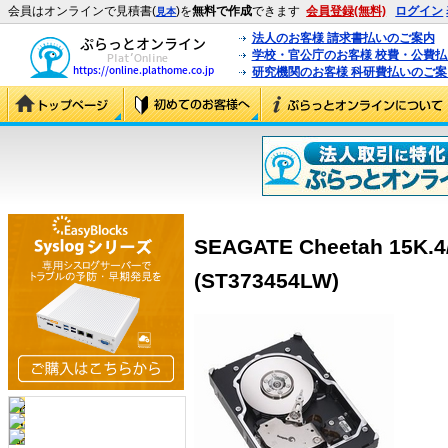
会員はオンラインで見積書(
)を
無料で作成
できます
会員登録(無料)
ログイン
見本
法人のお客様 請求書払いのご案内
学校・官公庁のお客様 校費・公費
研究機関のお客様 科研費払いのご案
SEAGATE Cheetah 15K.
(ST373454LW)