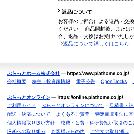
返品について
お客様のご都合による返品・交
ください。 商品開封後、または
合、返品・交換はお受けいたし
⇒
返品について詳しくはこちら
ぷらっとホーム株式会社
—
https://www.plathome.co.jp/
会社概要
株主・投資家情報
電子公告
OpenBlocks
ぷらっとオンライン
—
https://online.plathome.co.jp/
ご利用ガイド
ぷらっとオンラインについて
見積書・納
配送・決済について
よくあるご質問
特定商取引法に基
個人情報取り扱い方針
校費・公費・科研費払い取引のご
IPv6への取り組み
お客様からの声
ご注文の取り消し