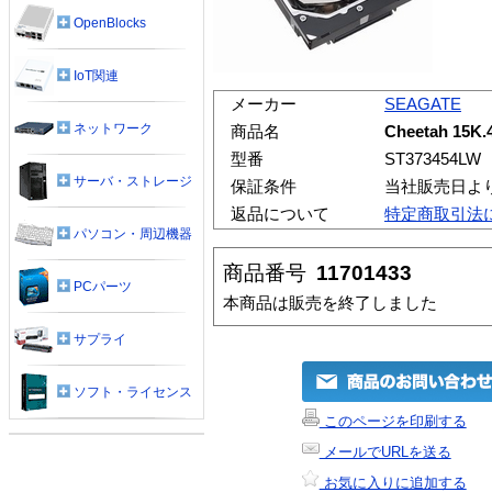
OpenBlocks
IoT関連
メーカー
SEAGATE
ネットワーク
商品名
Cheetah 15K.
型番
ST373454LW
サーバ・ストレージ
保証条件
当社販売日よ
返品について
特定商取引法
パソコン・周辺機器
商品番号
11701433
PCパーツ
本商品は販売を終了しました
サプライ
ソフト・ライセンス
このページを印刷する
メールでURLを送る
お気に入りに追加する