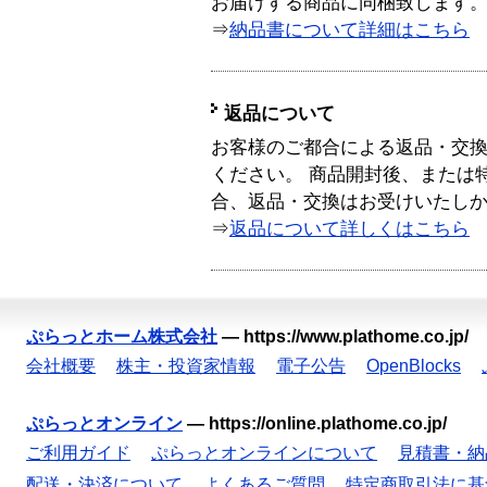
お届けする商品に同梱致します
⇒
納品書について詳細はこちら
返品について
お客様のご都合による返品・交
ください。 商品開封後、または
合、返品・交換はお受けいたし
⇒
返品について詳しくはこちら
ぷらっとホーム株式会社
—
https://www.plathome.co.jp/
会社概要
株主・投資家情報
電子公告
OpenBlocks
ぷらっとオンライン
—
https://online.plathome.co.jp/
ご利用ガイド
ぷらっとオンラインについて
見積書・納
配送・決済について
よくあるご質問
特定商取引法に基