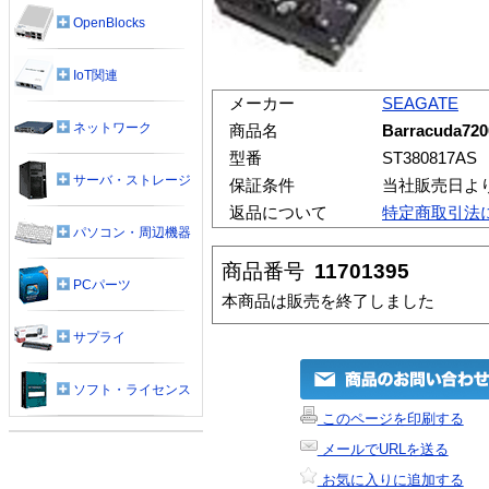
OpenBlocks
IoT関連
メーカー
SEAGATE
ネットワーク
商品名
Barracuda720
型番
ST380817AS
サーバ・ストレージ
保証条件
当社販売日よ
返品について
特定商取引法
パソコン・周辺機器
商品番号
11701395
PCパーツ
本商品は販売を終了しました
サプライ
ソフト・ライセンス
このページを印刷する
メールでURLを送る
お気に入りに追加する