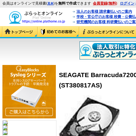
会員はオンラインで見積書(
)を
無料で作成
できます
会員登録(無料)
ログイン
見本
法人のお客様 請求書払いのご案内
学校・官公庁のお客様 校費・公費
研究機関のお客様 科研費払いのご案
SEAGATE Barracuda7200
(ST380817AS)