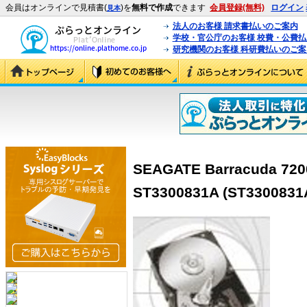
会員はオンラインで見積書(
)を
無料で作成
できます
会員登録(無料)
ログイン
見本
法人のお客様 請求書払いのご案内
学校・官公庁のお客様 校費・公費
研究機関のお客様 科研費払いのご案
SEAGATE Barracuda 72
ST3300831A (ST3300831