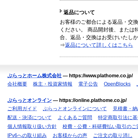
返品について
お客様のご都合による返品・交
ください。 商品開封後、または
合、返品・交換はお受けいたし
⇒
返品について詳しくはこちら
ぷらっとホーム株式会社
—
https://www.plathome.co.jp/
会社概要
株主・投資家情報
電子公告
OpenBlocks
ぷらっとオンライン
—
https://online.plathome.co.jp/
ご利用ガイド
ぷらっとオンラインについて
見積書・納
配送・決済について
よくあるご質問
特定商取引法に基
個人情報取り扱い方針
校費・公費・科研費払い取引のご
IPv6への取り組み
お客様からの声
ご注文の取り消し