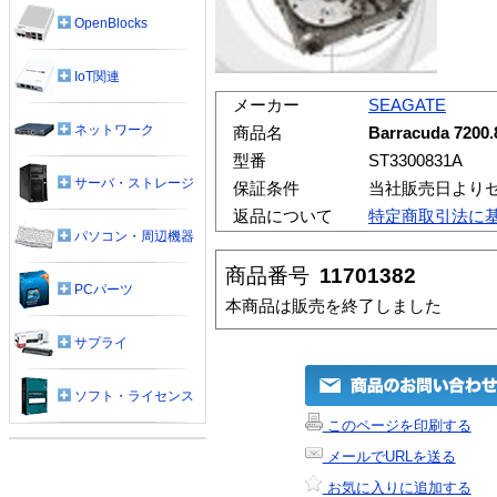
OpenBlocks
IoT関連
メーカー
SEAGATE
ネットワーク
商品名
Barracuda 720
型番
ST3300831A
サーバ・ストレージ
保証条件
当社販売日よりセ
返品について
特定商取引法に
パソコン・周辺機器
商品番号
11701382
PCパーツ
本商品は販売を終了しました
サプライ
ソフト・ライセンス
このページを印刷する
メールでURLを送る
お気に入りに追加する