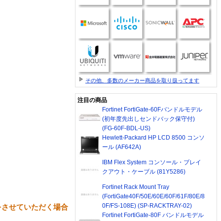
その他、多数のメーカー商品を取り扱ってます
注目の商品
Fortinet FortiGate-60Fバンドルモデル
(初年度先出しセンドバック保守付)
(FG-60F-BDL-US)
Hewlett-Packard HP LCD 8500 コンソ
ール (AF642A)
IBM Flex System コンソール・ブレイ
クアウト・ケーブル (81Y5286)
Fortinet Rack Mount Tray
(FortiGate40F/50E/60E/60F/61F/80E/8
0F/FS-108E) (SP-RACKTRAY-02)
をさせていただく場合
Fortinet FortiGate-80F バンドルモデル