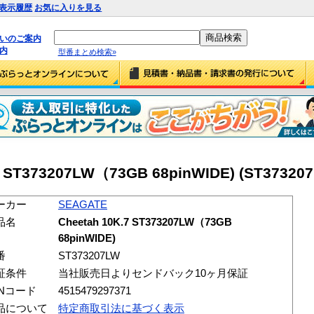
表示履歴
お気に入りを見る
払いのご案内
内
型番まとめ検索»
7 ST373207LW（73GB 68pinWIDE) (ST37320
ーカー
SEAGATE
品名
Cheetah 10K.7 ST373207LW（73GB
68pinWIDE)
番
ST373207LW
証条件
当社販売日よりセンドバック10ヶ月保証
ANコード
4515479297371
品について
特定商取引法に基づく表示