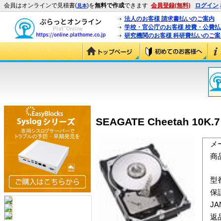
会員はオンラインで見積書(
)を
無料で作成
できます
会員登録(無料)
ログイン
見本
法人のお客様 請求書払いのご案内
学校・官公庁のお客様 校費・公費
研究機関のお客様 科研費払いのご案
SEAGATE Cheetah 10K.
メ
商
型
保
J
返