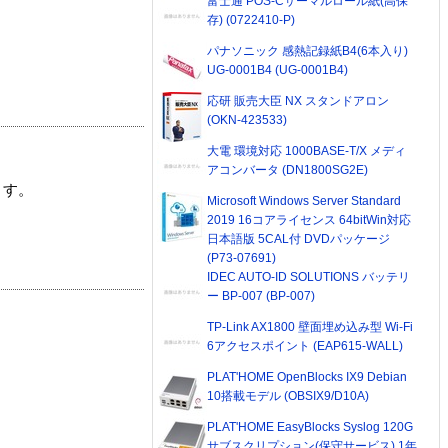
富士通 POS-Cサーマルロール紙(高保
存) (0722410-P)
パナソニック 感熱記録紙B4(6本入り)
UG-0001B4 (UG-0001B4)
応研 販売大臣 NX スタンドアロン
(OKN-423533)
大電 環境対応 1000BASE-T/X メディ
アコンバータ (DN1800SG2E)
ます。
Microsoft Windows Server Standard
2019 16コアライセンス 64bitWin対応
日本語版 5CAL付 DVDパッケージ
(P73-07691)
IDEC AUTO-ID SOLUTIONS バッテリ
ー BP-007 (BP-007)
TP-Link AX1800 壁面埋め込み型 Wi-Fi
6アクセスポイント (EAP615-WALL)
PLAT'HOME OpenBlocks IX9 Debian
10搭載モデル (OBSIX9/D10A)
PLAT'HOME EasyBlocks Syslog 120G
サブスクリプション(保守サービス) 1年