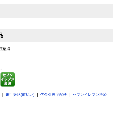
品
注意点
す。
｜
銀行振込(前払い)
｜
代金引換宅配便
｜
セブンイレブン決済