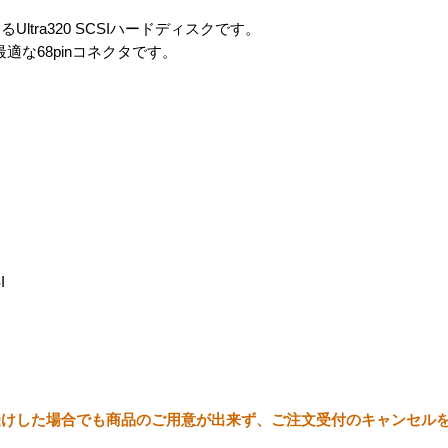
tra320 SCSIハードディスクです。
適な68pinコネクタです。
I
受けした場合でも商品のご用意が出来ず、ご注文受付のキャンセル
。