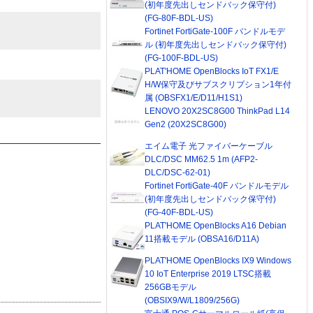
(初年度先出しセンドバック保守付)
(FG-80F-BDL-US)
Fortinet FortiGate-100F バンドルモデ
ル (初年度先出しセンドバック保守付)
(FG-100F-BDL-US)
PLAT'HOME OpenBlocks IoT FX1/E
H/W保守及びサブスクリプション1年付
属 (OBSFX1/E/D11/H1S1)
LENOVO 20X2SC8G00 ThinkPad L14
Gen2 (20X2SC8G00)
エイム電子 光ファイバーケーブル
DLC/DSC MM62.5 1m (AFP2-
DLC/DSC-62-01)
Fortinet FortiGate-40F バンドルモデル
(初年度先出しセンドバック保守付)
(FG-40F-BDL-US)
PLAT'HOME OpenBlocks A16 Debian
11搭載モデル (OBSA16/D11A)
PLAT'HOME OpenBlocks IX9 Windows
10 IoT Enterprise 2019 LTSC搭載
256GBモデル
(OBSIX9/W/L1809/256G)