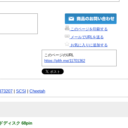
このページを印刷する
メールでURLを送る
お気に入りに追加する
このページのURL
https://plth.me/11701362
373207
|
SCSI
|
Cheetah
ハードディスク 68pin