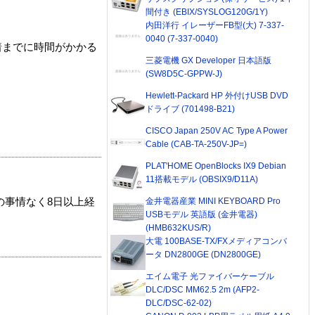
間付き (EBIX/SYSLOG120G/1Y)
内田洋行 イレーザーFB型(大) 7-337-
0040 (7-337-0040)
着までに時間がかかる
三菱電機 GX Developer 日本語版
(SW8D5C-GPPW-J)
Hewlett-Packard HP 外付けUSB DVD
ドライブ (701498-B21)
CISCO Japan 250V AC Type A Power
Cable (CAB-TA-250V-JP=)
PLAT'HOME OpenBlocks IX9 Debian
11搭載モデル (OBSIX9/D11A)
金井電器産業 MINI KEYBOARD Pro
の事情なく8日以上経
USBモデル 英語版 (金井電器)
(HMB632KUS/R)
大電 100BASE-TX/FXメディアコンバ
ータ DN2800GE (DN2800GE)
エイム電子 光ファイバーケーブル
DLC/DSC MM62.5 2m (AFP2-
DLC/DSC-62-02)