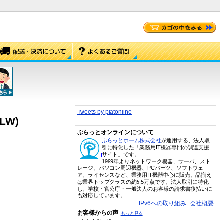
Tweets by platonline
7LW)
ぷらっとオンラインについて
ぷらっとホーム株式会社
が運用する、法人取
引に特化した「業務用IT機器専門の調達支援
サイト」です。
1999年よりネットワーク機器、サーバ、スト
レージ、パソコン周辺機器、PCパーツ、ソフトウェ
ア、ライセンスなど、業務用IT機器中心に販売。品揃え
は業界トップクラスの約5.5万点です。法人取引に特化
し、学校・官公庁・一般法人のお客様の請求書後払いに
も対応しています。
IPv6への取り組み
会社概要
お客様からの声
もっと見る