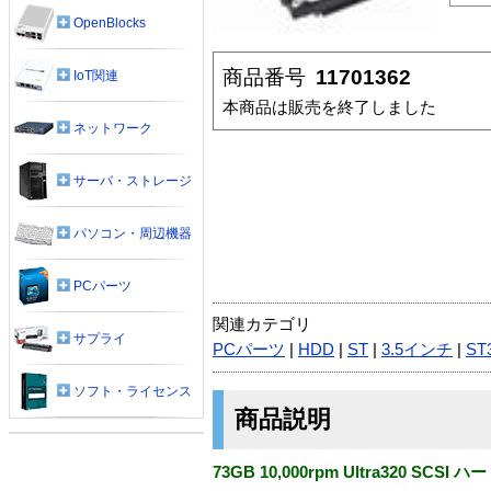
OpenBlocks
商品番号
11701362
IoT関連
本商品は販売を終了しました
ネットワーク
サーバ・ストレージ
パソコン・周辺機器
PCパーツ
関連カテゴリ
サプライ
PCパーツ
|
HDD
|
ST
|
3.5インチ
|
ST
ソフト・ライセンス
商品説明
73GB 10,000rpm Ultra320 SCSI 