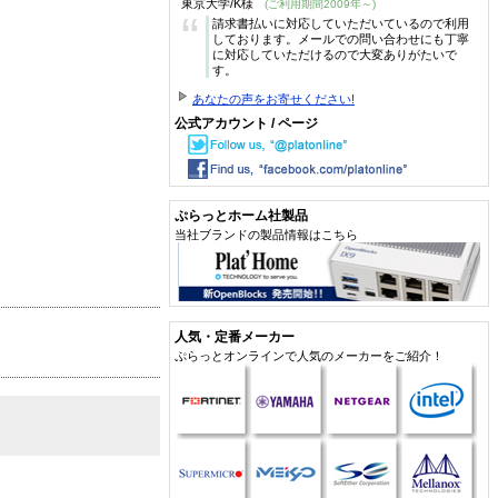
東京大学/K様
(ご利用期間2009年～)
“
請求書払いに対応していただいているので利用
しております。メールでの問い合わせにも丁寧
に対応していただけるので大変ありがたいで
す。
あなたの声をお寄せください!
公式アカウント / ページ
ぷらっとホーム社製品
当社ブランドの製品情報はこちら
人気・定番メーカー
ぷらっとオンラインで人気のメーカーをご紹介！