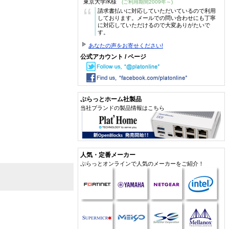
東京大学/K様
(ご利用期間2009年～)
“
請求書払いに対応していただいているので利用
しております。メールでの問い合わせにも丁寧
に対応していただけるので大変ありがたいで
す。
あなたの声をお寄せください!
公式アカウント / ページ
ぷらっとホーム社製品
当社ブランドの製品情報はこちら
人気・定番メーカー
ぷらっとオンラインで人気のメーカーをご紹介！