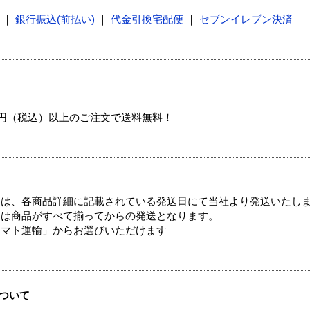
｜
銀行振込(前払い)
｜
代金引換宅配便
｜
セブンイレブン決済
00円（税込）以上のご注文で送料無料！
ては、各商品詳細に記載されている発送日にて当社より発送いたし
送は商品がすべて揃ってからの発送となります。
ヤマト運輸」からお選びいただけます
ついて