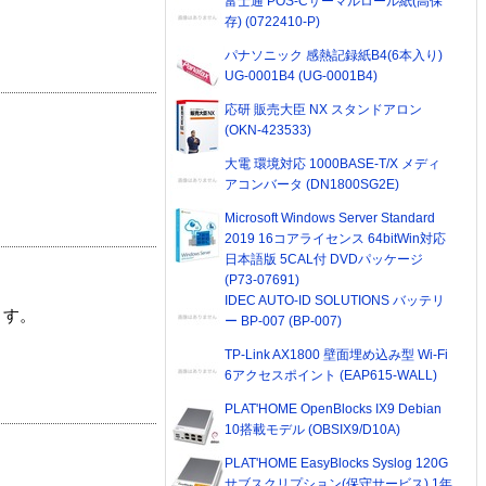
富士通 POS-Cサーマルロール紙(高保
存) (0722410-P)
パナソニック 感熱記録紙B4(6本入り)
UG-0001B4 (UG-0001B4)
応研 販売大臣 NX スタンドアロン
(OKN-423533)
大電 環境対応 1000BASE-T/X メディ
アコンバータ (DN1800SG2E)
Microsoft Windows Server Standard
2019 16コアライセンス 64bitWin対応
日本語版 5CAL付 DVDパッケージ
(P73-07691)
IDEC AUTO-ID SOLUTIONS バッテリ
ます。
ー BP-007 (BP-007)
TP-Link AX1800 壁面埋め込み型 Wi-Fi
6アクセスポイント (EAP615-WALL)
PLAT'HOME OpenBlocks IX9 Debian
10搭載モデル (OBSIX9/D10A)
PLAT'HOME EasyBlocks Syslog 120G
サブスクリプション(保守サービス) 1年