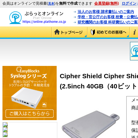
会員はオンラインで見積書(
)を
無料で作成
できます
会員登録(無料)
ログイン
見本
法人のお客様 請求書払いのご案内
学校・官公庁のお客様 校費・公費
研究機関のお客様 科研費払いのご案
Cipher Shield Cipher 
(2.5inch 40GB（40ビット）
メ
商
型
保
返