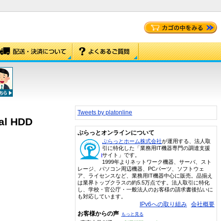
Tweets by platonline
al HDD
ぷらっとオンラインについて
ぷらっとホーム株式会社
が運用する、法人取
引に特化した「業務用IT機器専門の調達支援
サイト」です。
1999年よりネットワーク機器、サーバ、スト
レージ、パソコン周辺機器、PCパーツ、ソフトウェ
ア、ライセンスなど、業務用IT機器中心に販売。品揃え
は業界トップクラスの約5.5万点です。法人取引に特化
し、学校・官公庁・一般法人のお客様の請求書後払いに
も対応しています。
IPv6への取り組み
会社概要
お客様からの声
もっと見る