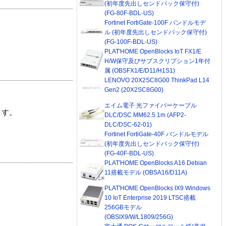
(初年度先出しセンドバック保守付)
(FG-80F-BDL-US)
Fortinet FortiGate-100F バンドルモデ
ル (初年度先出しセンドバック保守付)
(FG-100F-BDL-US)
PLAT'HOME OpenBlocks IoT FX1/E
H/W保守及びサブスクリプション1年付
属 (OBSFX1/E/D11/H1S1)
LENOVO 20X2SC8G00 ThinkPad L14
Gen2 (20X2SC8G00)
エイム電子 光ファイバーケーブル
ます。
DLC/DSC MM62.5 1m (AFP2-
DLC/DSC-62-01)
Fortinet FortiGate-40F バンドルモデル
(初年度先出しセンドバック保守付)
(FG-40F-BDL-US)
PLAT'HOME OpenBlocks A16 Debian
11搭載モデル (OBSA16/D11A)
PLAT'HOME OpenBlocks IX9 Windows
10 IoT Enterprise 2019 LTSC搭載
256GBモデル
(OBSIX9/W/L1809/256G)