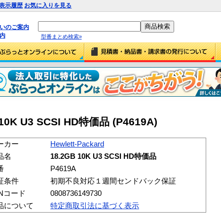
表示履歴
お気に入りを見る
払いのご案内
内
型番まとめ検索»
B 10K U3 SCSI HD特価品 (P4619A)
ーカー
Hewlett-Packard
品名
18.2GB 10K U3 SCSI HD特価品
番
P4619A
証条件
初期不良対応１週間センドバック保証
ANコード
0808736149730
品について
特定商取引法に基づく表示