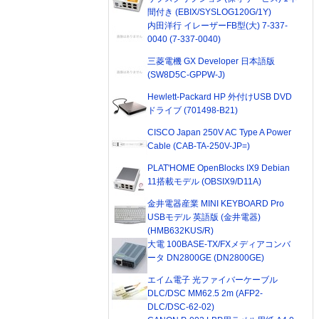
間付き (EBIX/SYSLOG120G/1Y)
内田洋行 イレーザーFB型(大) 7-337-
0040 (7-337-0040)
三菱電機 GX Developer 日本語版
(SW8D5C-GPPW-J)
Hewlett-Packard HP 外付けUSB DVD
ドライブ (701498-B21)
CISCO Japan 250V AC Type A Power
Cable (CAB-TA-250V-JP=)
PLAT'HOME OpenBlocks IX9 Debian
11搭載モデル (OBSIX9/D11A)
金井電器産業 MINI KEYBOARD Pro
USBモデル 英語版 (金井電器)
(HMB632KUS/R)
大電 100BASE-TX/FXメディアコンバ
ータ DN2800GE (DN2800GE)
エイム電子 光ファイバーケーブル
DLC/DSC MM62.5 2m (AFP2-
DLC/DSC-62-02)