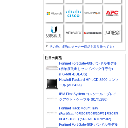
その他、多数のメーカー商品を取り扱ってます
注目の商品
Fortinet FortiGate-60Fバンドルモデル
(初年度先出しセンドバック保守付)
(FG-60F-BDL-US)
Hewlett-Packard HP LCD 8500 コンソ
ール (AF642A)
IBM Flex System コンソール・ブレイ
クアウト・ケーブル (81Y5286)
Fortinet Rack Mount Tray
(FortiGate40F/50E/60E/60F/61F/80E/8
0F/FS-108E) (SP-RACKTRAY-02)
Fortinet FortiGate-80F バンドルモデル