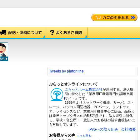
Tweets by platonline
ぷらっとオンラインについて
ぷらっとホーム株式会社
が運用する、法人取
引に特化した「業務用IT機器専門の調達支援
サイト」です。
1999年よりネットワーク機器、サーバ、スト
レージ、パソコン周辺機器、PCパーツ、ソフトウェ
ア、ライセンスなど、業務用IT機器中心に販売。品揃え
は業界トップクラスの約5.5万点です。法人取引に特化
し、学校・官公庁・一般法人のお客様の請求書後払いに
も対応しています。
IPv6への取り組み
会社概要
お客様からの声
もっと見る