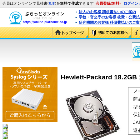
会員はオンラインで見積書(
)を
無料で作成
できます
会員登録(無料)
ログイン
見本
法人のお客様 請求書払いのご案内
学校・官公庁のお客様 校費・公費
研究機関のお客様 科研費払いのご案
Hewlett-Packard 18.2G
メ
商
型
保
J
返