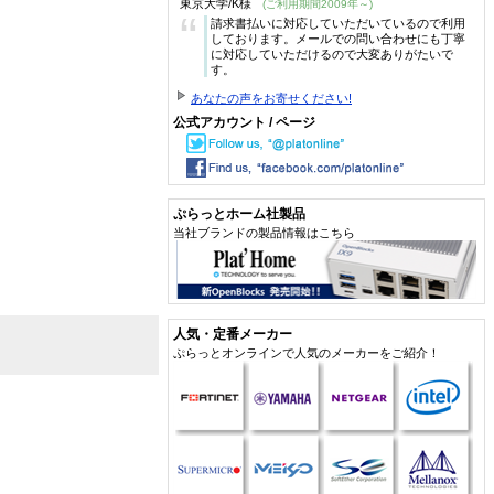
東京大学/K様
(ご利用期間2009年～)
“
請求書払いに対応していただいているので利用
しております。メールでの問い合わせにも丁寧
に対応していただけるので大変ありがたいで
す。
あなたの声をお寄せください!
公式アカウント / ページ
ぷらっとホーム社製品
当社ブランドの製品情報はこちら
人気・定番メーカー
ぷらっとオンラインで人気のメーカーをご紹介！