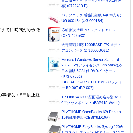
富士通 POS-Cサーマルロール紙(高保
存) (0722410-P)
パナソニック 感熱記録紙B4(6本入り)
UG-0001B4 (UG-0001B4)
着までに時間がかかる
応研 販売大臣 NX スタンドアロン
(OKN-423533)
大電 環境対応 1000BASE-T/X メディ
アコンバータ (DN1800SG2E)
Microsoft Windows Server Standard
2019 16コアライセンス 64bitWin対応
日本語版 5CAL付 DVDパッケージ
(P73-07691)
IDEC AUTO-ID SOLUTIONS バッテリ
ー BP-007 (BP-007)
の事情なく8日以上経
TP-Link AX1800 壁面埋め込み型 Wi-Fi
6アクセスポイント (EAP615-WALL)
PLAT'HOME OpenBlocks IX9 Debian
10搭載モデル (OBSIX9/D10A)
PLAT'HOME EasyBlocks Syslog 120G
サブスクリプション(保守サービス) 1年