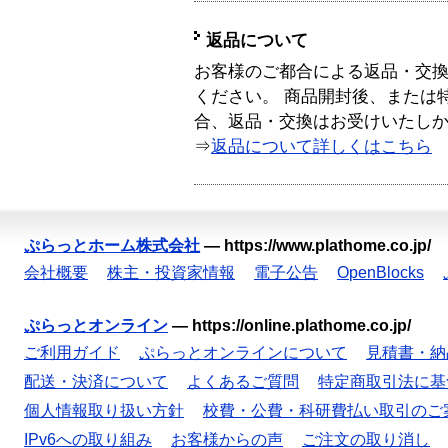
返品について
お客様のご都合による返品・交
ください。 商品開封後、または
合、返品・交換はお受けいたし
⇒
返品について詳しくはこちら
ぷらっとホーム株式会社
—
https://www.plathome.co.jp/
会社概要
株主・投資家情報
電子公告
OpenBlocks
ぷらっとオンライン
—
https://online.plathome.co.jp/
ご利用ガイド
ぷらっとオンラインについて
見積書・納
配送・決済について
よくあるご質問
特定商取引法に基
個人情報取り扱い方針
校費・公費・科研費払い取引のご
IPv6への取り組み
お客様からの声
ご注文の取り消し