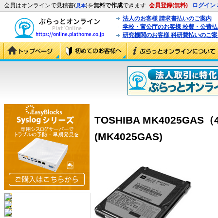
会員はオンラインで見積書(
)を
無料で作成
できます
会員登録(無料)
ログイン
見本
法人のお客様 請求書払いのご案内
学校・官公庁のお客様 校費・公費
研究機関のお客様 科研費払いのご案
TOSHIBA MK4025GAS（4
(MK4025GAS)