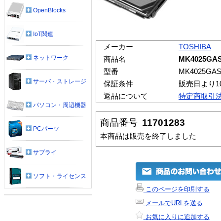
OpenBlocks
IoT関連
メーカー
TOSHIBA
ネットワーク
商品名
MK4025GAS
型番
MK4025GA
サーバ・ストレージ
保証条件
販売日より1
返品について
特定商取引
パソコン・周辺機器
商品番号
11701283
PCパーツ
本商品は販売を終了しました
サプライ
ソフト・ライセンス
このページを印刷する
メールでURLを送る
お気に入りに追加する