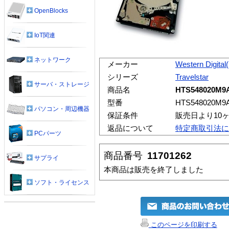
OpenBlocks
IoT関連
ネットワーク
メーカー
Western Digita
シリーズ
Travelstar
サーバ・ストレージ
商品名
HTS548020M9AT
型番
HTS548020M9
パソコン・周辺機器
保証条件
販売日より10
返品について
特定商取引法に
PCパーツ
商品番号
11701262
サプライ
本商品は販売を終了しました
ソフト・ライセンス
このページを印刷する