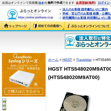
会員はオンラインで見積書(
)を
無料で作成
できます
会員登録(無料)
ログイン
見本
法人のお客様 請求書払いのご案内
学校・官公庁のお客様 校費・公費
研究機関のお客様 科研費払いのご案
ホーム
>
HGST
>
Travelstar
> HTS5480
HGST HTS548020M9AT00 
(HTS548020M9AT00)