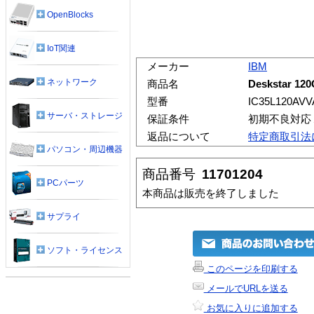
OpenBlocks
IoT関連
メーカー
IBM
ネットワーク
商品名
Deskstar 12
型番
IC35L120AV
サーバ・ストレージ
保証条件
初期不良対応
返品について
特定商取引法
パソコン・周辺機器
商品番号
11701204
PCパーツ
本商品は販売を終了しました
サプライ
ソフト・ライセンス
このページを印刷する
メールでURLを送る
お気に入りに追加する