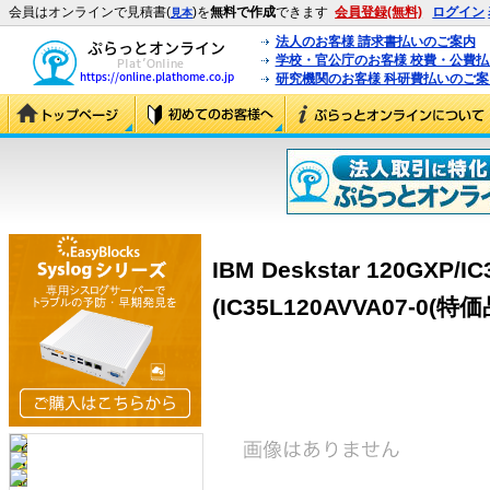
会員はオンラインで見積書(
)を
無料で作成
できます
会員登録(無料)
ログイン
見本
法人のお客様 請求書払いのご案内
学校・官公庁のお客様 校費・公費
研究機関のお客様 科研費払いのご案
IBM Deskstar 120GXP/I
(IC35L120AVVA07-0(特価