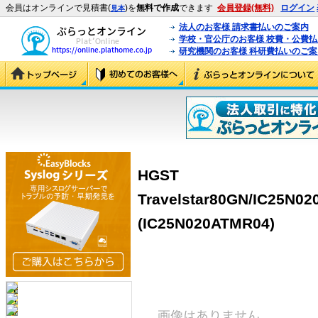
会員はオンラインで見積書(
)を
無料で作成
できます
会員登録(無料)
ログイン
見本
法人のお客様 請求書払いのご案内
学校・官公庁のお客様 校費・公費
研究機関のお客様 科研費払いのご案
HGST
Travelstar80GN/IC25N02
(IC25N020ATMR04)