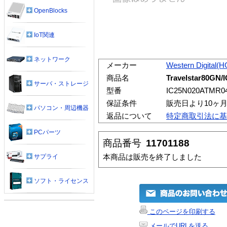
OpenBlocks
IoT関連
ネットワーク
メーカー
Western Digital(
商品名
Travelstar80GN/
サーバ・ストレージ
型番
IC25N020ATMR0
保証条件
販売日より10ヶ
パソコン・周辺機器
返品について
特定商取引法に基
PCパーツ
商品番号
11701188
本商品は販売を終了しました
サプライ
ソフト・ライセンス
このページを印刷する
メールでURLを送る