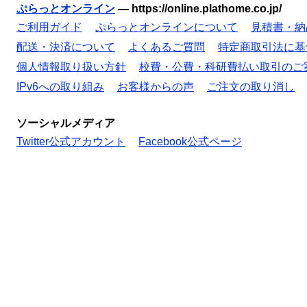
ぷらっとオンライン
—
https://online.plathome.co.jp/
ご利用ガイド
ぷらっとオンラインについて
見積書・納
配送・決済について
よくあるご質問
特定商取引法に基
個人情報取り扱い方針
校費・公費・科研費払い取引のご
IPv6への取り組み
お客様からの声
ご注文の取り消し
ソーシャルメディア
Twitter公式アカウント
Facebook公式ページ