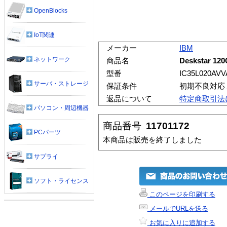
OpenBlocks
IoT関連
メーカー
IBM
ネットワーク
商品名
Deskstar 12
型番
IC35L020AV
サーバ・ストレージ
保証条件
初期不良対応
返品について
特定商取引法
パソコン・周辺機器
商品番号
11701172
PCパーツ
本商品は販売を終了しました
サプライ
ソフト・ライセンス
このページを印刷する
メールでURLを送る
お気に入りに追加する