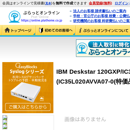
会員はオンラインで見積書(
)を
無料で作成
できます
会員登録(無料)
ログイン
見本
法人のお客様 請求書払いのご案内
学校・官公庁のお客様 校費・公費
研究機関のお客様 科研費払いのご案
IBM Deskstar 120GXP/I
(IC35L020AVVA07-0(特価