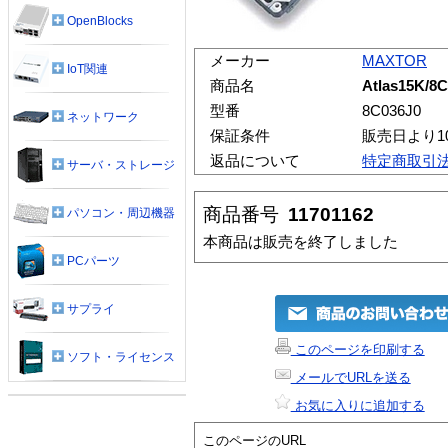
OpenBlocks
メーカー
MAXTOR
IoT関連
商品名
Atlas15K/8
型番
8C036J0
ネットワーク
保証条件
販売日より1
返品について
特定商取引
サーバ・ストレージ
商品番号
11701162
パソコン・周辺機器
本商品は販売を終了しました
PCパーツ
サプライ
このページを印刷する
ソフト・ライセンス
メールでURLを送る
お気に入りに追加する
このページのURL