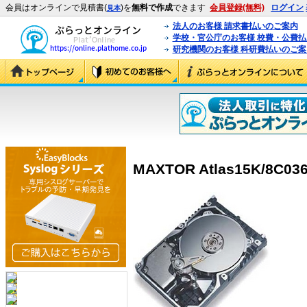
会員はオンラインで見積書(
)を
無料で作成
できます
会員登録(無料)
ログイン
見本
法人のお客様 請求書払いのご案内
学校・官公庁のお客様 校費・公費
研究機関のお客様 科研費払いのご案
MAXTOR Atlas15K/8C036