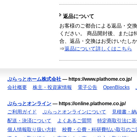
返品について
お客様のご都合による返品・交
ください。 商品開封後、または
合、返品・交換はお受けいたし
⇒
返品について詳しくはこちら
ぷらっとホーム株式会社
—
https://www.plathome.co.jp/
会社概要
株主・投資家情報
電子公告
OpenBlocks
ぷらっとオンライン
—
https://online.plathome.co.jp/
ご利用ガイド
ぷらっとオンラインについて
見積書・納
配送・決済について
よくあるご質問
特定商取引法に基
個人情報取り扱い方針
校費・公費・科研費払い取引のご