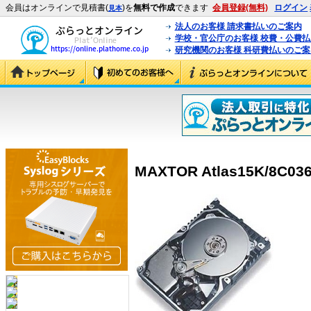
会員はオンラインで見積書(
)を
無料で作成
できます
会員登録(無料)
ログイン
見本
法人のお客様 請求書払いのご案内
学校・官公庁のお客様 校費・公費
研究機関のお客様 科研費払いのご案
MAXTOR Atlas15K/8C036