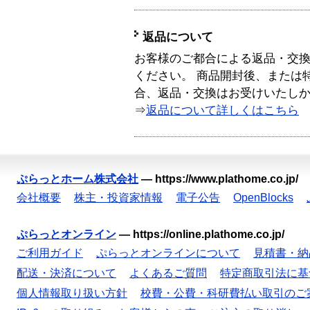
返品について
お客様のご都合による返品・交
ください。 商品開封後、または
合、返品・交換はお受けいたし
⇒
返品について詳しくはこちら
ぷらっとホーム株式会社
—
https://www.plathome.co.jp/
会社概要
株主・投資家情報
電子公告
OpenBlocks
ぷらっとオンライン
—
https://online.plathome.co.jp/
ご利用ガイド
ぷらっとオンラインについて
見積書・納
配送・決済について
よくあるご質問
特定商取引法に基
個人情報取り扱い方針
校費・公費・科研費払い取引のご