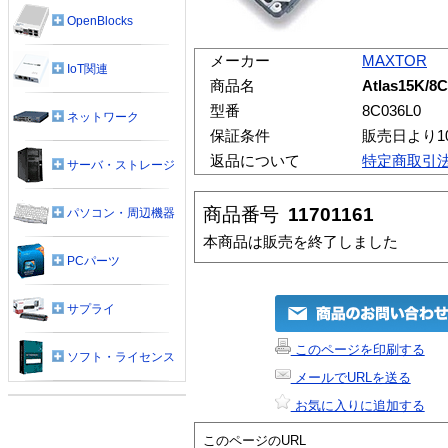
OpenBlocks
メーカー
MAXTOR
IoT関連
商品名
Atlas15K/8
型番
8C036L0
ネットワーク
保証条件
販売日より1
返品について
特定商取引
サーバ・ストレージ
商品番号
11701161
パソコン・周辺機器
本商品は販売を終了しました
PCパーツ
サプライ
このページを印刷する
ソフト・ライセンス
メールでURLを送る
お気に入りに追加する
このページのURL