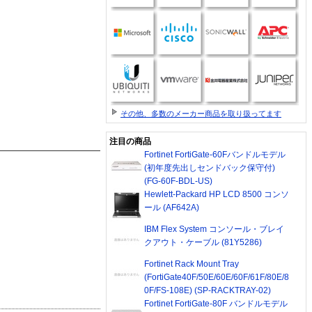
その他、多数のメーカー商品を取り扱ってます
注目の商品
Fortinet FortiGate-60Fバンドルモデル
(初年度先出しセンドバック保守付)
(FG-60F-BDL-US)
Hewlett-Packard HP LCD 8500 コンソ
ール (AF642A)
IBM Flex System コンソール・ブレイ
クアウト・ケーブル (81Y5286)
Fortinet Rack Mount Tray
(FortiGate40F/50E/60E/60F/61F/80E/8
0F/FS-108E) (SP-RACKTRAY-02)
Fortinet FortiGate-80F バンドルモデル