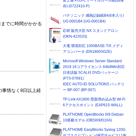
富士通 POS-Cサーマルロール紙(高保
存) (0722410-P)
パナソニック 感熱記録紙B4(6本入り)
UG-0001B4 (UG-0001B4)
着までに時間がかかる
応研 販売大臣 NX スタンドアロン
(OKN-423533)
大電 環境対応 1000BASE-T/X メディ
アコンバータ (DN1800SG2E)
Microsoft Windows Server Standard
2019 16コアライセンス 64bitWin対応
日本語版 5CAL付 DVDパッケージ
(P73-07691)
IDEC AUTO-ID SOLUTIONS バッテリ
ー BP-007 (BP-007)
の事情なく8日以上経
TP-Link AX1800 壁面埋め込み型 Wi-Fi
6アクセスポイント (EAP615-WALL)
PLAT'HOME OpenBlocks IX9 Debian
10搭載モデル (OBSIX9/D10A)
PLAT'HOME EasyBlocks Syslog 120G
サブスクリプション(保守サービス) 1年