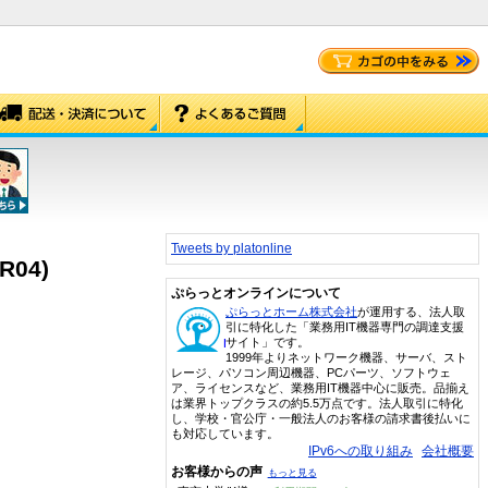
Tweets by platonline
R04)
ぷらっとオンラインについて
ぷらっとホーム株式会社
が運用する、法人取
引に特化した「業務用IT機器専門の調達支援
サイト」です。
1999年よりネットワーク機器、サーバ、スト
レージ、パソコン周辺機器、PCパーツ、ソフトウェ
ア、ライセンスなど、業務用IT機器中心に販売。品揃え
は業界トップクラスの約5.5万点です。法人取引に特化
し、学校・官公庁・一般法人のお客様の請求書後払いに
も対応しています。
IPv6への取り組み
会社概要
お客様からの声
もっと見る