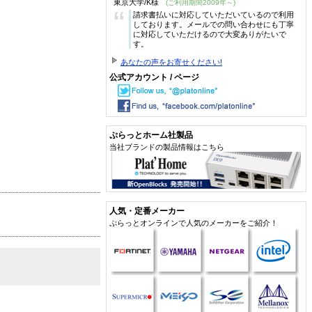
東京大学/K様
(ご利用期間2009年～)
“
請求書払いに対応していただいているので利用
しております。メールでの問い合わせにも丁寧
に対応していただけるので大変ありがたいで
す。
あなたの声をお寄せください!
公式アカウント / ページ
ぷらっとホーム社製品
当社ブランドの製品情報はこちら
人気・定番メーカー
ぷらっとオンラインで人気のメーカーをご紹介！