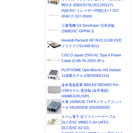
間付き (EBIX/SYSLOG120G/1Y)
内田洋行 イレーザーFB型(大) 7-337-
0040 (7-337-0040)
三菱電機 GX Developer 日本語版
(SW8D5C-GPPW-J)
Hewlett-Packard HP 外付けUSB DVD
ドライブ (701498-B21)
CISCO Japan 250V AC Type A Power
Cable (CAB-TA-250V-JP=)
PLAT'HOME OpenBlocks IX9 Debian
11搭載モデル (OBSIX9/D11A)
金井電器産業 MINI KEYBOARD Pro
USBモデル 英語版 (金井電器)
(HMB632KUS/R)
大電 100BASE-TX/FXメディアコンバ
ータ DN2800GE (DN2800GE)
エイム電子 光ファイバーケーブル
DLC/DSC MM62.5 2m (AFP2-
DLC/DSC-62-02)