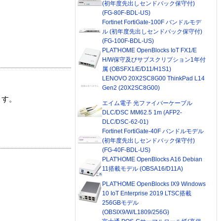
(初年度先出しセンドバック保守付)
(FG-80F-BDL-US)
Fortinet FortiGate-100F バンドルモデ
ル (初年度先出しセンドバック保守付)
(FG-100F-BDL-US)
PLAT'HOME OpenBlocks IoT FX1/E
H/W保守及びサブスクリプション1年付
属 (OBSFX1/E/D11/H1S1)
LENOVO 20X2SC8G00 ThinkPad L14
Gen2 (20X2SC8G00)
ます。
エイム電子 光ファイバーケーブル
DLC/DSC MM62.5 1m (AFP2-
DLC/DSC-62-01)
Fortinet FortiGate-40F バンドルモデル
(初年度先出しセンドバック保守付)
(FG-40F-BDL-US)
PLAT'HOME OpenBlocks A16 Debian
11搭載モデル (OBSA16/D11A)
PLAT'HOME OpenBlocks IX9 Windows
10 IoT Enterprise 2019 LTSC搭載
256GBモデル
(OBSIX9/W/L1809/256G)