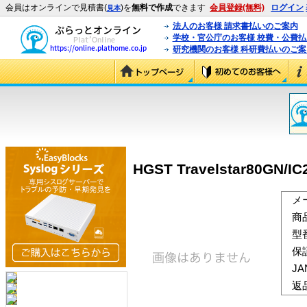
会員はオンラインで見積書(
)を
無料で作成
できます
会員登録(無料)
ログイン
見本
法人のお客様 請求書払いのご案内
学校・官公庁のお客様 校費・公費
研究機関のお客様 科研費払いのご案
HGST Travelstar80GN/I
メ
商
型
保
J
返