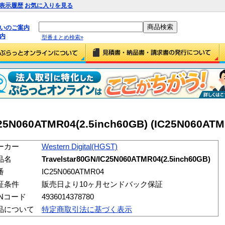
表示履歴
お気に入りを見る
払いのご案内
内
型番まとめ検索»
C25N060ATMR04(2.5inch60GB) (IC25N060ATM
ーカー
Western Digital(HGST)
品名
Travelstar80GN/IC25N060ATMR04(2.5inch60GB)
番
IC25N060ATMR04
証条件
販売日より10ヶ月センドバック保証
ANコード
4936014378780
品について
特定商取引法に基づく表示