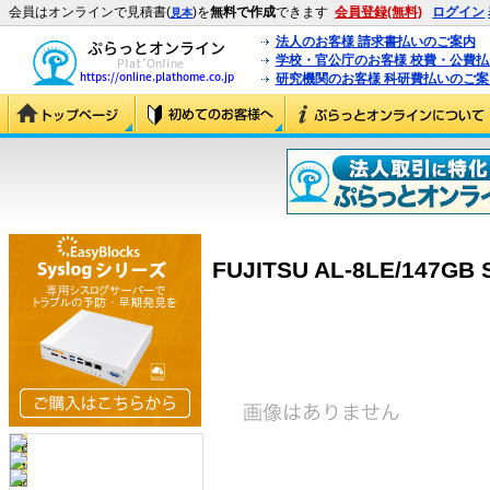
会員はオンラインで見積書(
)を
無料で作成
できます
会員登録(無料)
ログイン
見本
法人のお客様 請求書払いのご案内
学校・官公庁のお客様 校費・公費
研究機関のお客様 科研費払いのご案
FUJITSU AL-8LE/147GB 