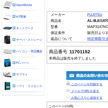
OpenBlocks
メーカー
FUJITSU
IoT関連
商品名
AL-8LE/14
型番
MAP3147NC
ネットワーク
保証条件
販売日より1
返品について
特定商取引
サーバ・ストレージ
商品番号
11701152
パソコン・周辺機器
本商品は販売を終了しました
PCパーツ
サプライ
このページを印刷する
ソフト・ライセンス
メールでURLを送る
お気に入りに追加する
このページのURL