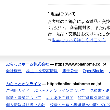
返品について
お客様のご都合による返品・交
ください。 商品開封後、または
合、返品・交換はお受けいたし
⇒
返品について詳しくはこちら
ぷらっとホーム株式会社
—
https://www.plathome.co.jp/
会社概要
株主・投資家情報
電子公告
OpenBlocks
ぷらっとオンライン
—
https://online.plathome.co.jp/
ご利用ガイド
ぷらっとオンラインについて
見積書・納
配送・決済について
よくあるご質問
特定商取引法に基
個人情報取り扱い方針
校費・公費・科研費払い取引のご