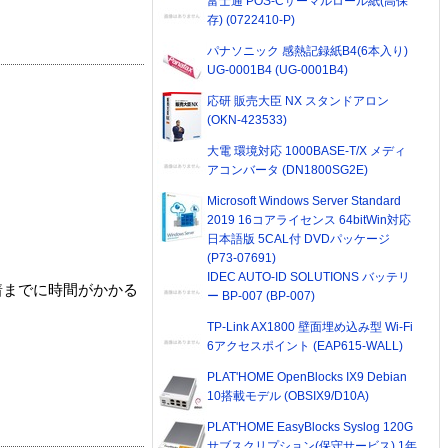
富士通 POS-Cサーマルロール紙(高保
存) (0722410-P)
パナソニック 感熱記録紙B4(6本入り)
UG-0001B4 (UG-0001B4)
応研 販売大臣 NX スタンドアロン
(OKN-423533)
大電 環境対応 1000BASE-T/X メディ
アコンバータ (DN1800SG2E)
Microsoft Windows Server Standard
2019 16コアライセンス 64bitWin対応
日本語版 5CAL付 DVDパッケージ
(P73-07691)
IDEC AUTO-ID SOLUTIONS バッテリ
着までに時間がかかる
ー BP-007 (BP-007)
TP-Link AX1800 壁面埋め込み型 Wi-Fi
6アクセスポイント (EAP615-WALL)
PLAT'HOME OpenBlocks IX9 Debian
10搭載モデル (OBSIX9/D10A)
PLAT'HOME EasyBlocks Syslog 120G
サブスクリプション(保守サービス) 1年