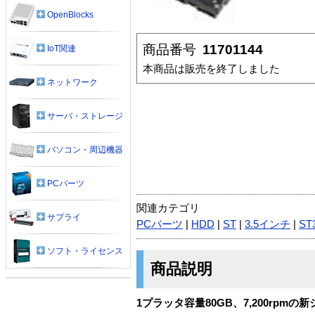
OpenBlocks
商品番号
11701144
IoT関連
本商品は販売を終了しました
ネットワーク
サーバ・ストレージ
パソコン・周辺機器
PCパーツ
関連カテゴリ
サプライ
PCパーツ
|
HDD
|
ST
|
3.5インチ
|
ST
ソフト・ライセンス
商品説明
1プラッタ容量80GB、7,200rpmの新シリ