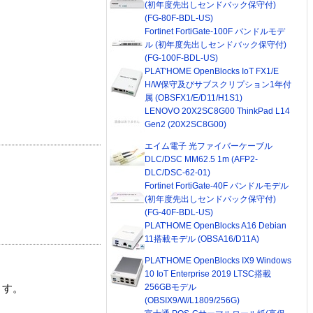
(初年度先出しセンドバック保守付)
(FG-80F-BDL-US)
Fortinet FortiGate-100F バンドルモデ
ル (初年度先出しセンドバック保守付)
(FG-100F-BDL-US)
PLAT'HOME OpenBlocks IoT FX1/E
H/W保守及びサブスクリプション1年付
属 (OBSFX1/E/D11/H1S1)
LENOVO 20X2SC8G00 ThinkPad L14
Gen2 (20X2SC8G00)
エイム電子 光ファイバーケーブル
DLC/DSC MM62.5 1m (AFP2-
DLC/DSC-62-01)
Fortinet FortiGate-40F バンドルモデル
(初年度先出しセンドバック保守付)
(FG-40F-BDL-US)
PLAT'HOME OpenBlocks A16 Debian
11搭載モデル (OBSA16/D11A)
PLAT'HOME OpenBlocks IX9 Windows
10 IoT Enterprise 2019 LTSC搭載
256GBモデル
ます。
(OBSIX9/W/L1809/256G)