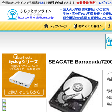
会員はオンラインで見積書(
)を
無料で作成
できます
会員登録(無料)
ログイン
見本
法人のお客様 請求書払いのご案内
学校・官公庁のお客様 校費・公費
研究機関のお客様 科研費払いのご案
SEAGATE Barracuda7200
メ
商
型
保
返