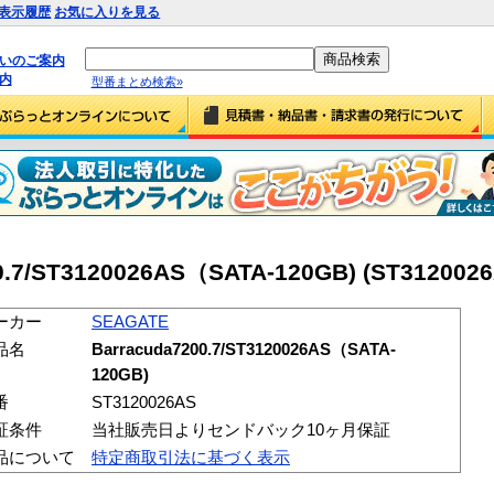
表示履歴
お気に入りを見る
払いのご案内
内
型番まとめ検索»
.7/ST3120026AS（SATA-120GB) (ST3120026
ーカー
SEAGATE
品名
Barracuda7200.7/ST3120026AS（SATA-
120GB)
番
ST3120026AS
証条件
当社販売日よりセンドバック10ヶ月保証
品について
特定商取引法に基づく表示