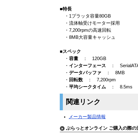
■特長
・1プラッタ容量80GB
・流体軸受けモーター採用
・7,200rpmの高速回転
・8MB大容量キャッシュ
■スペック
・
容量
： 120GB
・
インターフェース
： SerialAT
・
データバッファ
： 8MB
・
回転数
： 7,200rpm
・
平均シークタイム
： 8.5ms
関連リンク
メーカー製品情報
ぷらっとオンライン ご購入の際の