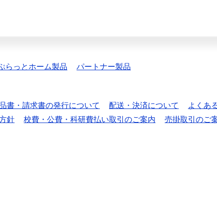
ぷらっとホーム製品
パートナー製品
品書・請求書の発行について
配送・決済について
よくあ
方針
校費・公費・科研費払い取引のご案内
売掛取引のご