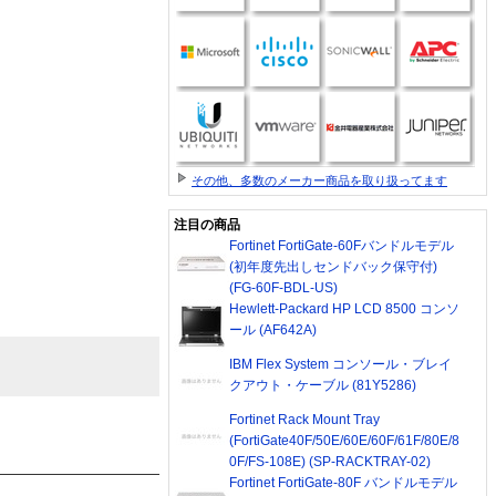
その他、多数のメーカー商品を取り扱ってます
注目の商品
Fortinet FortiGate-60Fバンドルモデル
(初年度先出しセンドバック保守付)
(FG-60F-BDL-US)
Hewlett-Packard HP LCD 8500 コンソ
ール (AF642A)
IBM Flex System コンソール・ブレイ
クアウト・ケーブル (81Y5286)
Fortinet Rack Mount Tray
(FortiGate40F/50E/60E/60F/61F/80E/8
0F/FS-108E) (SP-RACKTRAY-02)
Fortinet FortiGate-80F バンドルモデル