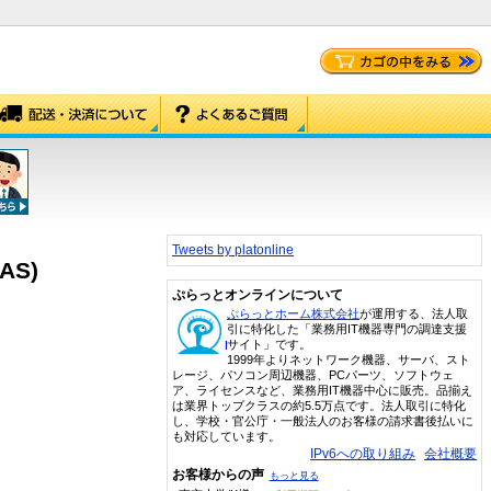
Tweets by platonline
AS)
ぷらっとオンラインについて
ぷらっとホーム株式会社
が運用する、法人取
引に特化した「業務用IT機器専門の調達支援
サイト」です。
1999年よりネットワーク機器、サーバ、スト
レージ、パソコン周辺機器、PCパーツ、ソフトウェ
ア、ライセンスなど、業務用IT機器中心に販売。品揃え
は業界トップクラスの約5.5万点です。法人取引に特化
し、学校・官公庁・一般法人のお客様の請求書後払いに
も対応しています。
IPv6への取り組み
会社概要
お客様からの声
もっと見る