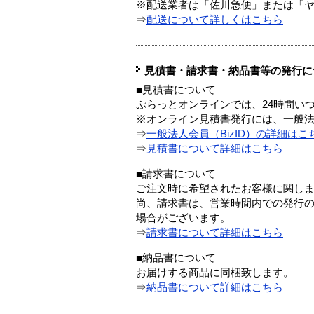
※配送業者は「佐川急便」または「
⇒
配送について詳しくはこちら
見積書・請求書・納品書等の発行に
■見積書について
ぷらっとオンラインでは、24時間い
※オンライン見積書発行には、一般法人
⇒
一般法人会員（BizID）の詳細はこ
⇒
見積書について詳細はこちら
■請求書について
ご注文時に希望されたお客様に関し
尚、請求書は、営業時間内での発行
場合がございます。
⇒
請求書について詳細はこちら
■納品書について
お届けする商品に同梱致します。
⇒
納品書について詳細はこちら