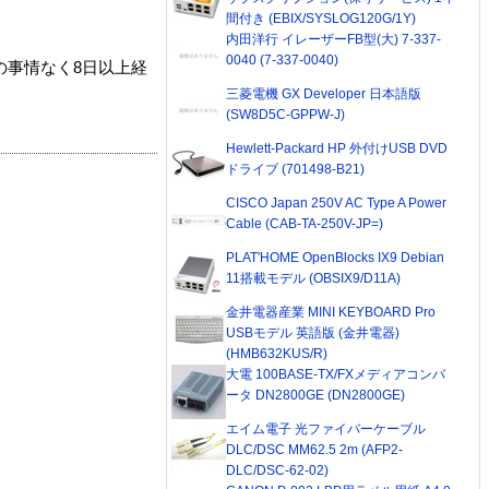
間付き (EBIX/SYSLOG120G/1Y)
内田洋行 イレーザーFB型(大) 7-337-
0040 (7-337-0040)
の事情なく8日以上経
三菱電機 GX Developer 日本語版
(SW8D5C-GPPW-J)
Hewlett-Packard HP 外付けUSB DVD
ドライブ (701498-B21)
CISCO Japan 250V AC Type A Power
Cable (CAB-TA-250V-JP=)
PLAT'HOME OpenBlocks IX9 Debian
11搭載モデル (OBSIX9/D11A)
金井電器産業 MINI KEYBOARD Pro
USBモデル 英語版 (金井電器)
(HMB632KUS/R)
大電 100BASE-TX/FXメディアコンバ
ータ DN2800GE (DN2800GE)
エイム電子 光ファイバーケーブル
DLC/DSC MM62.5 2m (AFP2-
DLC/DSC-62-02)