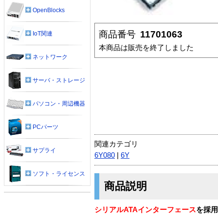
OpenBlocks
商品番号
11701063
IoT関連
本商品は販売を終了しました
ネットワーク
サーバ・ストレージ
パソコン・周辺機器
PCパーツ
関連カテゴリ
サプライ
6Y080
|
6Y
ソフト・ライセンス
商品説明
シリアルATAインターフェース
を採用し