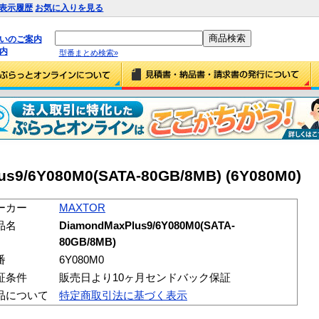
表示履歴
お気に入りを見る
払いのご案内
内
型番まとめ検索»
s9/6Y080M0(SATA-80GB/8MB) (6Y080M0)
ーカー
MAXTOR
品名
DiamondMaxPlus9/6Y080M0(SATA-
80GB/8MB)
番
6Y080M0
証条件
販売日より10ヶ月センドバック保証
品について
特定商取引法に基づく表示