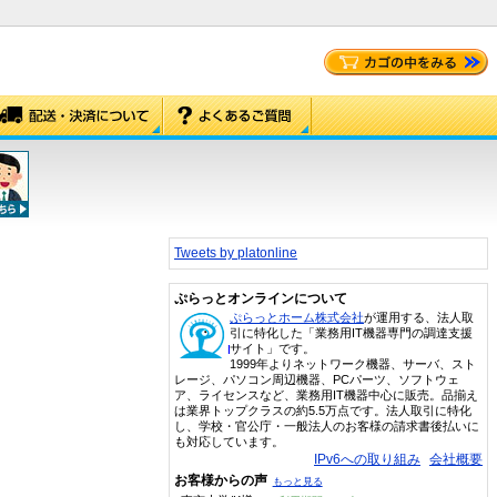
Tweets by platonline
ぷらっとオンラインについて
ぷらっとホーム株式会社
が運用する、法人取
引に特化した「業務用IT機器専門の調達支援
サイト」です。
1999年よりネットワーク機器、サーバ、スト
レージ、パソコン周辺機器、PCパーツ、ソフトウェ
ア、ライセンスなど、業務用IT機器中心に販売。品揃え
は業界トップクラスの約5.5万点です。法人取引に特化
し、学校・官公庁・一般法人のお客様の請求書後払いに
も対応しています。
IPv6への取り組み
会社概要
お客様からの声
もっと見る