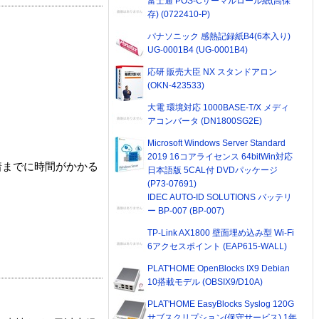
富士通 POS-Cサーマルロール紙(高保
存) (0722410-P)
パナソニック 感熱記録紙B4(6本入り)
UG-0001B4 (UG-0001B4)
応研 販売大臣 NX スタンドアロン
(OKN-423533)
大電 環境対応 1000BASE-T/X メディ
アコンバータ (DN1800SG2E)
Microsoft Windows Server Standard
2019 16コアライセンス 64bitWin対応
着までに時間がかかる
日本語版 5CAL付 DVDパッケージ
(P73-07691)
IDEC AUTO-ID SOLUTIONS バッテリ
ー BP-007 (BP-007)
TP-Link AX1800 壁面埋め込み型 Wi-Fi
6アクセスポイント (EAP615-WALL)
PLAT'HOME OpenBlocks IX9 Debian
10搭載モデル (OBSIX9/D10A)
PLAT'HOME EasyBlocks Syslog 120G
サブスクリプション(保守サービス) 1年