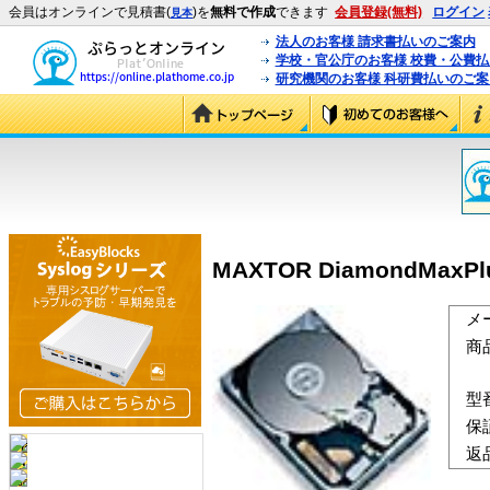
会員はオンラインで見積書(
)を
無料で作成
できます
会員登録(無料)
ログイン
見本
法人のお客様 請求書払いのご案内
学校・官公庁のお客様 校費・公費
研究機関のお客様 科研費払いのご案
MAXTOR DiamondMaxPlu
メ
商
型
保
返