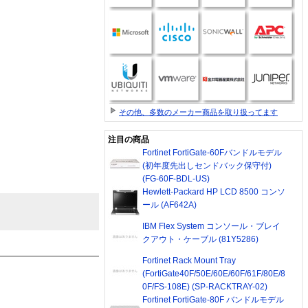
その他、多数のメーカー商品を取り扱ってます
注目の商品
Fortinet FortiGate-60Fバンドルモデル
(初年度先出しセンドバック保守付)
(FG-60F-BDL-US)
Hewlett-Packard HP LCD 8500 コンソ
ール (AF642A)
IBM Flex System コンソール・ブレイ
クアウト・ケーブル (81Y5286)
Fortinet Rack Mount Tray
(FortiGate40F/50E/60E/60F/61F/80E/8
0F/FS-108E) (SP-RACKTRAY-02)
Fortinet FortiGate-80F バンドルモデル