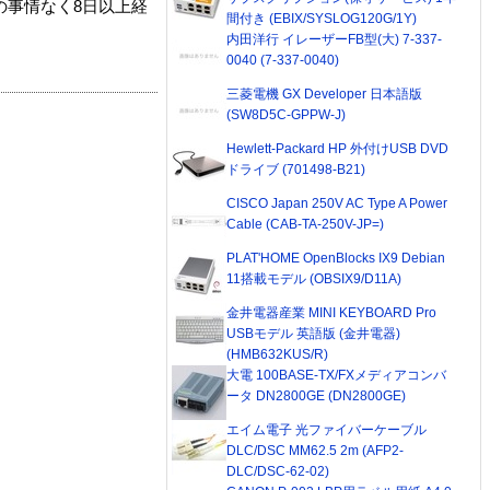
の事情なく8日以上経
間付き (EBIX/SYSLOG120G/1Y)
内田洋行 イレーザーFB型(大) 7-337-
0040 (7-337-0040)
三菱電機 GX Developer 日本語版
(SW8D5C-GPPW-J)
Hewlett-Packard HP 外付けUSB DVD
ドライブ (701498-B21)
CISCO Japan 250V AC Type A Power
Cable (CAB-TA-250V-JP=)
PLAT'HOME OpenBlocks IX9 Debian
11搭載モデル (OBSIX9/D11A)
金井電器産業 MINI KEYBOARD Pro
USBモデル 英語版 (金井電器)
(HMB632KUS/R)
大電 100BASE-TX/FXメディアコンバ
ータ DN2800GE (DN2800GE)
エイム電子 光ファイバーケーブル
DLC/DSC MM62.5 2m (AFP2-
DLC/DSC-62-02)