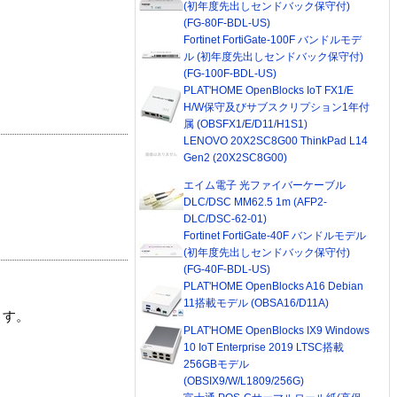
(初年度先出しセンドバック保守付)
(FG-80F-BDL-US)
Fortinet FortiGate-100F バンドルモデ
ル (初年度先出しセンドバック保守付)
(FG-100F-BDL-US)
PLAT'HOME OpenBlocks IoT FX1/E
H/W保守及びサブスクリプション1年付
属 (OBSFX1/E/D11/H1S1)
LENOVO 20X2SC8G00 ThinkPad L14
Gen2 (20X2SC8G00)
エイム電子 光ファイバーケーブル
DLC/DSC MM62.5 1m (AFP2-
DLC/DSC-62-01)
Fortinet FortiGate-40F バンドルモデル
(初年度先出しセンドバック保守付)
(FG-40F-BDL-US)
PLAT'HOME OpenBlocks A16 Debian
11搭載モデル (OBSA16/D11A)
ます。
PLAT'HOME OpenBlocks IX9 Windows
10 IoT Enterprise 2019 LTSC搭載
256GBモデル
(OBSIX9/W/L1809/256G)