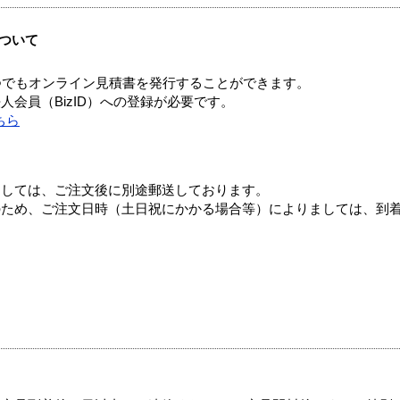
ついて
つでもオンライン見積書を発行することができます。
会員（BizID）への登録が必要です。
ちら
ましては、ご注文後に別途郵送しております。
のため、ご注文日時（土日祝にかかる場合等）によりましては、到