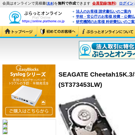
会員はオンラインで見積書(
)を
無料で作成
できます
会員登録(無料)
ログイン
見本
法人のお客様 請求書払いのご案内
学校・官公庁のお客様 校費・公費
研究機関のお客様 科研費払いのご案
SEAGATE Cheetah15K.3
(ST373453LW)