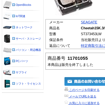
OpenBlocks
IoT関連
メーカー
SEAGATE
ネットワーク
商品名
Cheetah15K.3
型番
ST373453LW
サーバ・ストレージ
保証条件
当社販売日より
返品について
特定商取引法
パソコン・周辺機器
商品番号
11701055
PCパーツ
本商品は販売を終了しました
サプライ
ソフト・ライセンス
このページを印刷する
メールでURLを送る
お気に入りに追加する