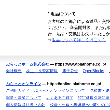
返品について
お客様のご都合による返品・交
ください。 商品開封後、または
合、返品・交換はお受けいたし
⇒
返品について詳しくはこちら
ぷらっとホーム株式会社
—
https://www.plathome.co.jp/
会社概要
株主・投資家情報
電子公告
OpenBlocks
ぷらっとオンライン
—
https://online.plathome.co.jp/
ご利用ガイド
ぷらっとオンラインについて
見積書・納
配送・決済について
よくあるご質問
特定商取引法に基
個人情報取り扱い方針
校費・公費・科研費払い取引のご