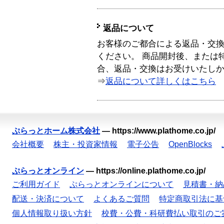
返品について
お客様のご都合による返品・交
ください。 商品開封後、または
合、返品・交換はお受けいたし
⇒
返品について詳しくはこちら
ぷらっとホーム株式会社
—
https://www.plathome.co.jp/
会社概要
株主・投資家情報
電子公告
OpenBlocks
ぷらっとオンライン
—
https://online.plathome.co.jp/
ご利用ガイド
ぷらっとオンラインについて
見積書・納
配送・決済について
よくあるご質問
特定商取引法に基
個人情報取り扱い方針
校費・公費・科研費払い取引のご