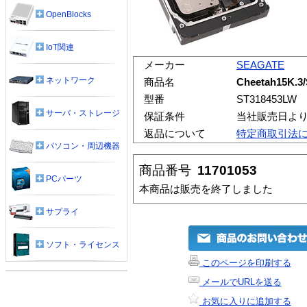
OpenBlocks
IoT関連
メーカー
SEAGATE
ネットワーク
商品名
Cheetah15K.3
型番
ST318453LW
サーバ・ストレージ
保証条件
当社販売日より
返品について
特定商取引法
パソコン・周辺機器
商品番号
11701053
PCパーツ
本商品は販売を終了しました
サプライ
ソフト・ライセンス
このページを印刷する
メールでURLを送る
お気に入りに追加する