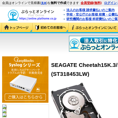
会員はオンラインで見積書(
)を
無料で作成
できます
会員登録(無料)
ログイン
見本
法人のお客様 請求書払いのご案内
学校・官公庁のお客様 校費・公費
研究機関のお客様 科研費払いのご案
SEAGATE Cheetah15K.3
(ST318453LW)