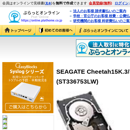
会員はオンラインで見積書(
)を
無料で作成
できます
会員登録(無料)
ログイン
見本
法人のお客様 請求書払いのご案内
学校・官公庁のお客様 校費・公費
研究機関のお客様 科研費払いのご案
SEAGATE Cheetah15K.3
(ST336753LW)