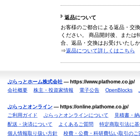
返品について
お客様のご都合による返品・交
ください。 商品開封後、または
合、返品・交換はお受けいたし
⇒
返品について詳しくはこちら
ぷらっとホーム株式会社
—
https://www.plathome.co.jp/
会社概要
株主・投資家情報
電子公告
OpenBlocks
ぷらっとオンライン
—
https://online.plathome.co.jp/
ご利用ガイド
ぷらっとオンラインについて
見積書・納
配送・決済について
よくあるご質問
特定商取引法に基
個人情報取り扱い方針
校費・公費・科研費払い取引のご