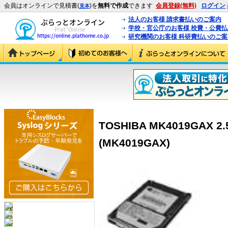
会員はオンラインで見積書(
)を
無料で作成
できます
会員登録(無料)
ログイン
見本
法人のお客様 請求書払いのご案内
学校・官公庁のお客様 校費・公費
研究機関のお客様 科研費払いのご案
TOSHIBA MK4019GAX 2
(MK4019GAX)