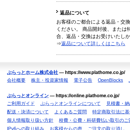
返品について
お客様のご都合による返品・交
ください。 商品開封後、または
合、返品・交換はお受けいたし
⇒
返品について詳しくはこちら
ぷらっとホーム株式会社
—
https://www.plathome.co.jp/
会社概要
株主・投資家情報
電子公告
OpenBlocks
ぷらっとオンライン
—
https://online.plathome.co.jp/
ご利用ガイド
ぷらっとオンラインについて
見積書・納
配送・決済について
よくあるご質問
特定商取引法に基
個人情報取り扱い方針
校費・公費・科研費払い取引のご
IPv6への取り組み
お客様からの声
ご注文の取り消し