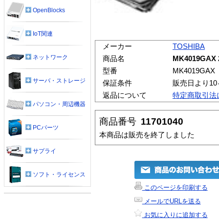
OpenBlocks
IoT関連
メーカー
TOSHIBA
ネットワーク
商品名
MK4019GAX 
型番
MK4019GAX
サーバ・ストレージ
保証条件
販売日より1
返品について
特定商取引法
パソコン・周辺機器
商品番号
11701040
PCパーツ
本商品は販売を終了しました
サプライ
ソフト・ライセンス
このページを印刷する
メールでURLを送る
お気に入りに追加する