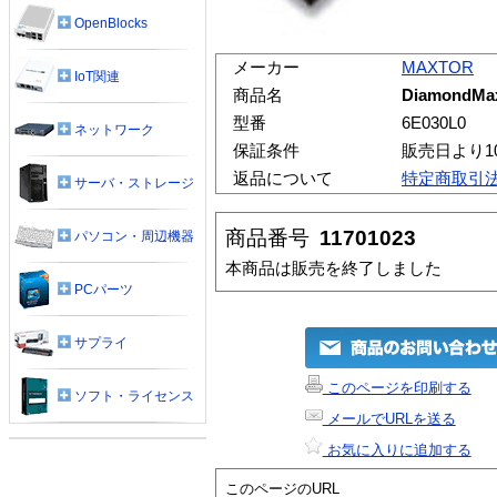
OpenBlocks
メーカー
MAXTOR
IoT関連
商品名
DiamondMax
型番
6E030L0
ネットワーク
保証条件
販売日より1
返品について
特定商取引
サーバ・ストレージ
商品番号
11701023
パソコン・周辺機器
本商品は販売を終了しました
PCパーツ
サプライ
このページを印刷する
ソフト・ライセンス
メールでURLを送る
お気に入りに追加する
このページのURL