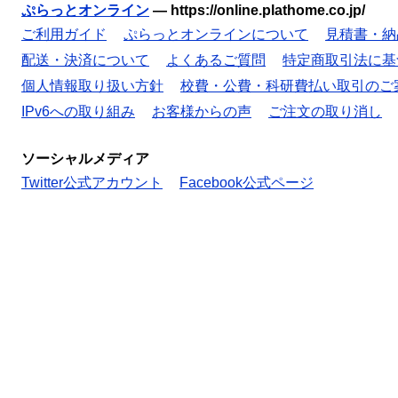
ぷらっとオンライン
—
https://online.plathome.co.jp/
ご利用ガイド
ぷらっとオンラインについて
見積書・納
配送・決済について
よくあるご質問
特定商取引法に基
個人情報取り扱い方針
校費・公費・科研費払い取引のご
IPv6への取り組み
お客様からの声
ご注文の取り消し
ソーシャルメディア
Twitter公式アカウント
Facebook公式ページ