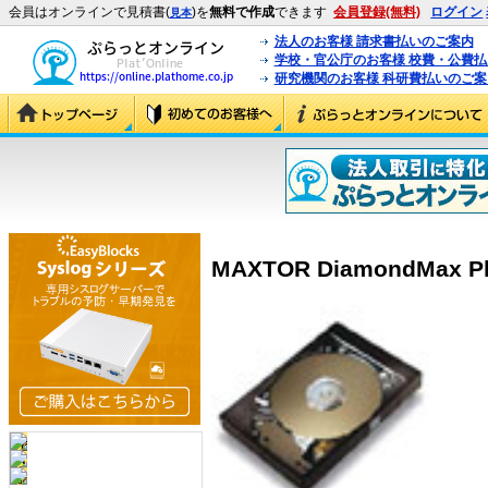
会員はオンラインで見積書(
)を
無料で作成
できます
会員登録(無料)
ログイン
見本
法人のお客様 請求書払いのご案内
学校・官公庁のお客様 校費・公費
研究機関のお客様 科研費払いのご案
MAXTOR DiamondMax Plu