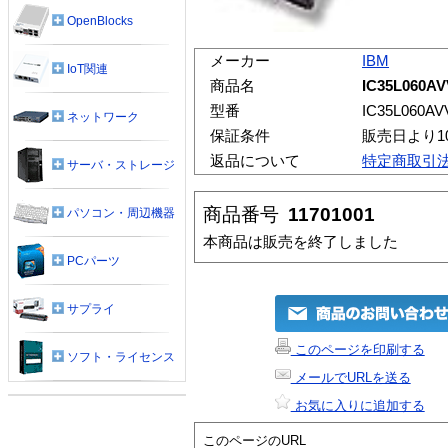
OpenBlocks
メーカー
IBM
IoT関連
商品名
IC35L060AV
型番
IC35L060AV
ネットワーク
保証条件
販売日より1
返品について
特定商取引
サーバ・ストレージ
商品番号
11701001
パソコン・周辺機器
本商品は販売を終了しました
PCパーツ
サプライ
このページを印刷する
ソフト・ライセンス
メールでURLを送る
お気に入りに追加する
このページのURL