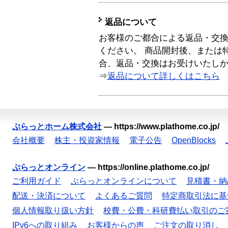
返品について
お客様のご都合による返品・交
ください。 商品開封後、または
合、返品・交換はお受けいたし
⇒
返品について詳しくはこちら
ぷらっとホーム株式会社
—
https://www.plathome.co.jp/
会社概要
株主・投資家情報
電子公告
OpenBlocks
ぷらっとオンライン
—
https://online.plathome.co.jp/
ご利用ガイド
ぷらっとオンラインについて
見積書・納
配送・決済について
よくあるご質問
特定商取引法に基
個人情報取り扱い方針
校費・公費・科研費払い取引のご
IPv6への取り組み
お客様からの声
ご注文の取り消し