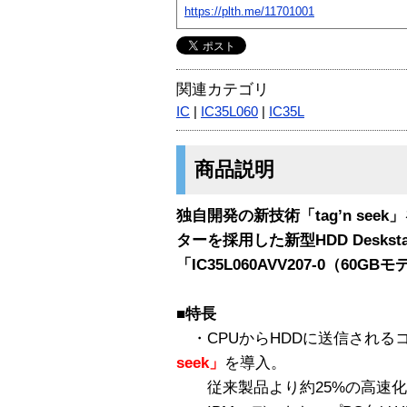
https://plth.me/11701001
関連カテゴリ
IC
|
IC35L060
|
IC35L
商品説明
独自開発の新技術「tag’n see
ターを採用した新型HDD Desksta
「IC35L060AVV207-0（60G
■特長
・CPUからHDDに送信される
seek」
を導入。
従来製品より約25%の高速化