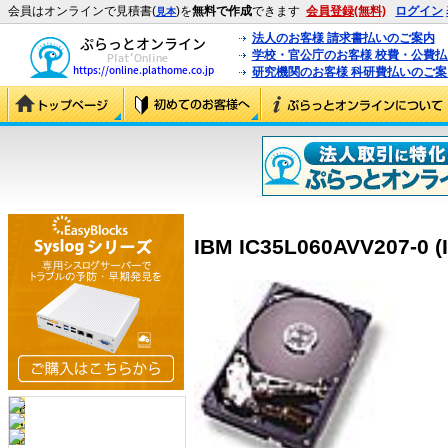
会員はオンラインで見積書(
)を
無料で作成
できます
会員登録(無料)
ログイン
見本
法人のお客様 請求書払いのご案内
学校・官公庁のお客様 校費・公費
研究機関のお客様 科研費払いのご案
IBM IC35L060AVV207-0 (