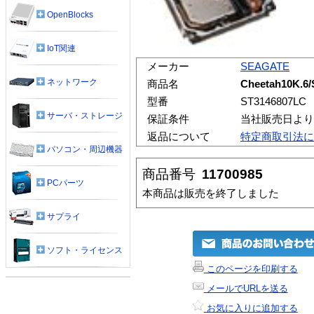
OpenBlocks
IoT関連
メーカー
SEAGATE
ネットワーク
商品名
Cheetah10K.6
型番
ST3146807LC
サーバ・ストレージ
保証条件
当社販売日より
返品について
特定商取引法に
パソコン・周辺機器
商品番号
11700985
PCパーツ
本商品は販売を終了しました
サプライ
ソフト・ライセンス
このページを印刷する
メールでURLを送る
お気に入りに追加する