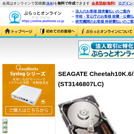
会員はオンラインで見積書(
)を
無料で作成
できます
会員登録(無料)
ログイン
見本
法人のお客様 請求書払いのご案内
学校・官公庁のお客様 校費・公費
研究機関のお客様 科研費払いのご案
SEAGATE Cheetah10K.6
(ST3146807LC)